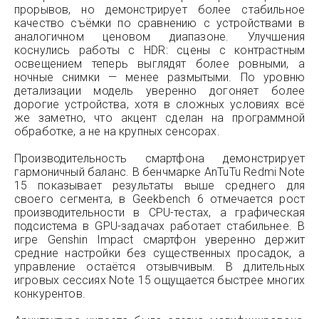
прорывов, но демонстрирует более стабильное
качество съёмки по сравнению с устройствами в
аналогичном ценовом диапазоне. Улучшения
коснулись работы с HDR: сцены с контрастным
освещением теперь выглядят более ровными, а
ночные снимки — менее размытыми. По уровню
детализации модель уверенно догоняет более
дорогие устройства, хотя в сложных условиях всё
же заметно, что акцент сделан на программной
обработке, а не на крупных сенсорах.
Производительность смартфона демонстрирует
гармоничный баланс. В бенчмарке AnTuTu Redmi Note
15 показывает результаты выше среднего для
своего сегмента, в Geekbench 6 отмечается рост
производительности в CPU-тестах, а графическая
подсистема в GPU-задачах работает стабильнее. В
игре Genshin Impact смартфон уверенно держит
средние настройки без существенных просадок, а
управление остаётся отзывчивым. В длительных
игровых сессиях Note 15 ощущается быстрее многих
конкурентов.