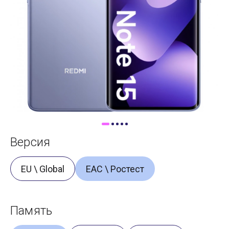
Доставка
Самовывоз
Trade-In
Версия
EU \ Global
ЕАС \ Ростест
Память