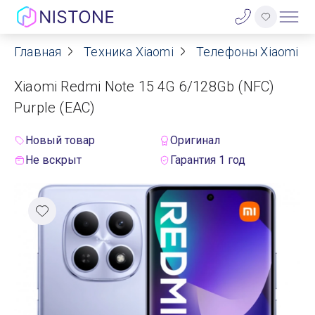
Главная
Техника Xiaomi
Телефоны Xiaomi
Акции
Xiaomi Redmi Note 15 4G 6/128Gb (NFC)
О нас
Purple (ЕАС)
Блог
Новый товар
Оригинал
Не вскрыт
Гарантия 1 год
Договор оферты
Реквизиты
Контакты
Гарантия
Оплата