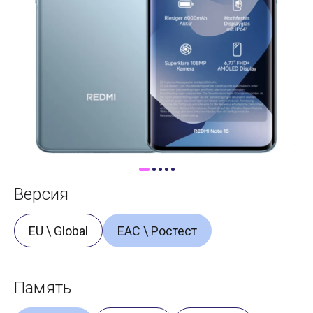
Доставка
Самовывоз
Trade-In
Версия
EU \ Global
ЕАС \ Ростест
Память