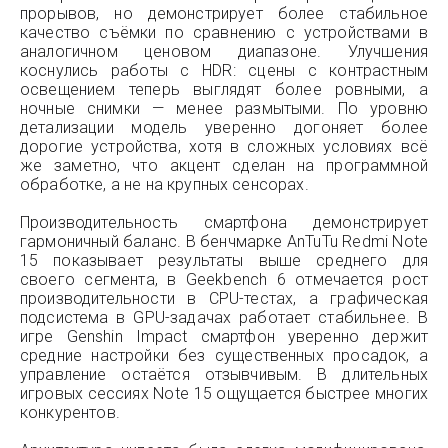
прорывов, но демонстрирует более стабильное
качество съёмки по сравнению с устройствами в
аналогичном ценовом диапазоне. Улучшения
коснулись работы с HDR: сцены с контрастным
освещением теперь выглядят более ровными, а
ночные снимки — менее размытыми. По уровню
детализации модель уверенно догоняет более
дорогие устройства, хотя в сложных условиях всё
же заметно, что акцент сделан на программной
обработке, а не на крупных сенсорах.
Производительность смартфона демонстрирует
гармоничный баланс. В бенчмарке AnTuTu Redmi Note
15 показывает результаты выше среднего для
своего сегмента, в Geekbench 6 отмечается рост
производительности в CPU-тестах, а графическая
подсистема в GPU-задачах работает стабильнее. В
игре Genshin Impact смартфон уверенно держит
средние настройки без существенных просадок, а
управление остаётся отзывчивым. В длительных
игровых сессиях Note 15 ощущается быстрее многих
конкурентов.