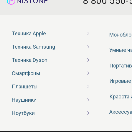
8 800 550-
Техника Apple
Монобло
Техника Samsung
Умные ч
Техника Dyson
Портатив
Смартфоны
Игровые
Планшеты
Красота 
Наушники
Аксессу
Ноутбуки