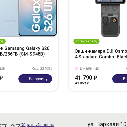
од
Гарантия 1 год
н Samsung Galaxy S26
Экшн-камера DJI Osmo
ГБ/256ГБ (SM-S948B)
4 Standard Combo, Blac
чии
В наличии
Код: 224035
 ₽
41 790 ₽
В корзину
В
48 059 ₽
ул. Барклая 10
Обратный звонок