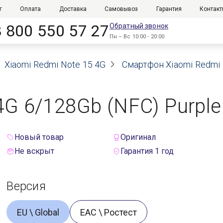
г
Оплата
Доставка
Самовывоз
Гарантия
Контак
8 800 550 57 27
Обратный звонок
Пн – Вс 10:00 - 20:00
Xiaomi Redmi Note 15 4G
Смартфон Xiaomi Redmi N
G 6/128Gb (NFC) Purple 
Новый товар
Оригинал
Не вскрыт
Гарантия 1 год
Версия
EU \ Global
ЕАС \ Ростест