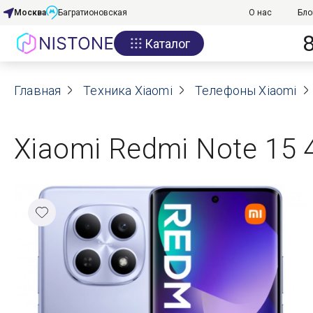
Москва
Багратионовская
О нас
Бло
Каталог
Акции
Главная
О нас
Техника Xiaomi
Телефоны Xiaomi
Блог
Xiaomi Redmi Note 15 4
Договор оферты
Реквизиты
Контакты
Гарантия
Оплата