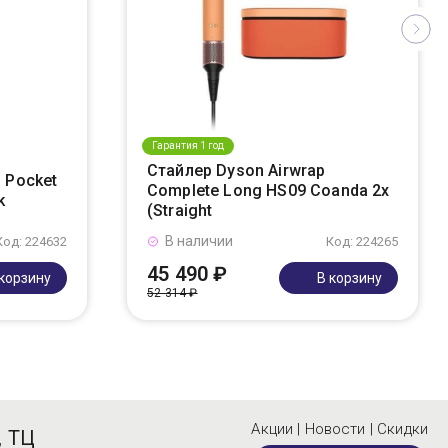
Гарантия 1 год
Стайлер Dyson Airwrap
 Pocket
Complete Long HS09 Coanda 2x
k
(Straight
В наличии
Код: 224632
Код: 224265
45 490 ₽
 корзину
В корзину
52 314 ₽
Акции | Новости | Скидки
, ТЦ