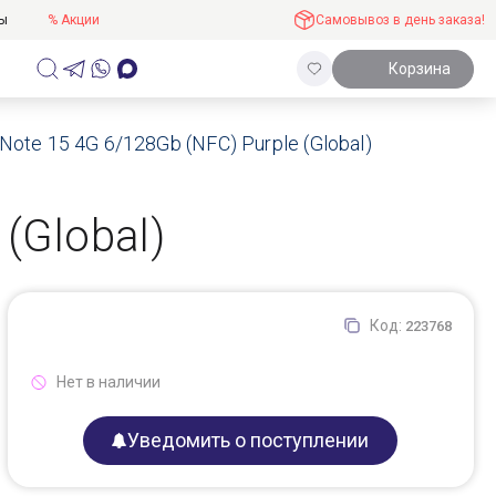
ты
% Акции
Самовывоз в день заказа!
Корзина
ote 15 4G 6/128Gb (NFC) Purple (Global)
(Global)
Код:
223768
Нет в наличии
Уведомить о поступлении