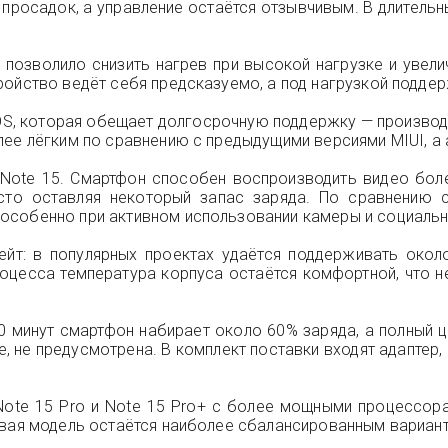
просадок, а управление остаётся отзывчивым. В длитель
о позволило снизить нагрев при высокой нагрузке и увел
ойство ведёт себя предсказуемо, а под нагрузкой поддер
OS, которая обещает долгосрочную поддержку — производи
лее лёгким по сравнению с предыдущими версиями MIUI, а
Note 15. Смартфон способен воспроизводить видео боле
асто оставляя некоторый запас заряда. По сравнению 
особенно при активном использовании камеры и социальн
йт: в популярных проектах удаётся поддерживать окол
оцесса температура корпуса остаётся комфортной, что н
 минут смартфон набирает около 60% заряда, а полный ц
е, не предусмотрена. В комплект поставки входят адаптер,
Note 15 Pro и Note 15 Pro+ с более мощными процессор
овая модель остаётся наиболее сбалансированным вариан