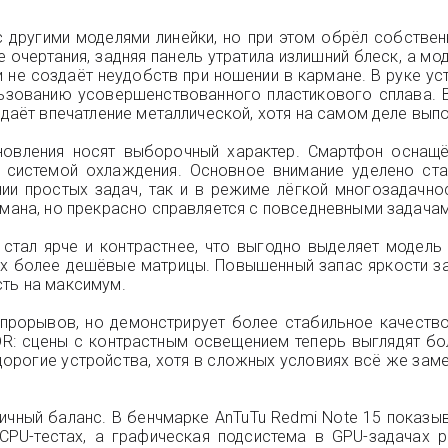
 другими моделями линейки, но при этом обрёл собстве
е очертания, задняя панель утратила излишний блеск, а м
 не создаёт неудобств при ношении в кармане. В руке уст
ьзованию усовершенствованного пластикового сплава. 
здаёт впечатление металлической, хотя на самом деле вып
обновления носят выборочный характер. Смартфон осна
системой охлаждения. Основное внимание уделено стаб
нии простых задач, так и в режиме лёгкой многозадачно
гмана, но прекрасно справляется с повседневными задачам
стал ярче и контрастнее, что выгодно выделяет модель
их более дешёвые матрицы. Повышенный запас яркости за
сть на максимум.
прорывов, но демонстрирует более стабильное качество
DR: сцены с контрастным освещением теперь выглядят бо
орогие устройства, хотя в сложных условиях всё же замет
чный баланс. В бенчмарке AnTuTu Redmi Note 15 показыв
CPU-тестах, а графическая подсистема в GPU-задачах р