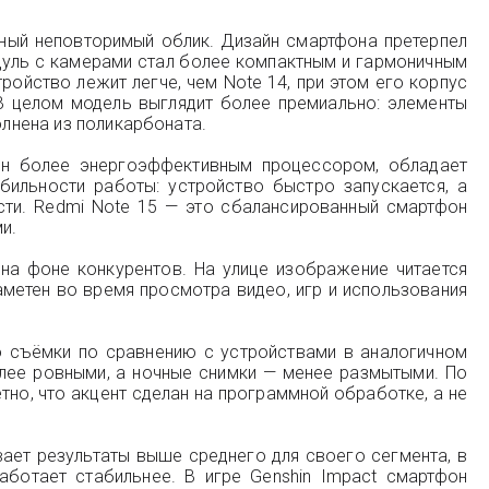
нный неповторимый облик. Дизайн смартфона претерпел
одуль с камерами стал более компактным и гармоничным
ройство лежит легче, чем Note 14, при этом его корпус
В целом модель выглядит более премиально: элементы
олнена из поликарбоната.
щён более энергоэффективным процессором, обладает
ильности работы: устройство быстро запускается, а
сти. Redmi Note 15 — это сбалансированный смартфон
и.
 на фоне конкурентов. На улице изображение читается
метен во время просмотра видео, игр и использования
 съёмки по сравнению с устройствами в аналогичном
лее ровными, а ночные снимки — менее размытыми. По
но, что акцент сделан на программной обработке, а не
ает результаты выше среднего для своего сегмента, в
аботает стабильнее. В игре Genshin Impact смартфон