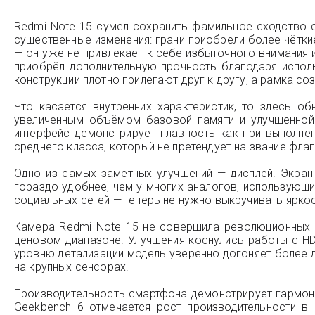
Redmi Note 15 сумел сохранить фамильное сходство с
существенные изменения: грани приобрели более чётки
— он уже не привлекает к себе избыточного внимания и
приобрёл дополнительную прочность благодаря испол
конструкции плотно прилегают друг к другу, а рамка со
Что касается внутренних характеристик, то здесь 
увеличенным объёмом базовой памяти и улучшенной 
интерфейс демонстрирует плавность как при выполне
среднего класса, который не претендует на звание фла
Одно из самых заметных улучшений — дисплей. Экран 
гораздо удобнее, чем у многих аналогов, использующ
социальных сетей — теперь не нужно выкручивать ярко
Камера Redmi Note 15 не совершила революционных 
ценовом диапазоне. Улучшения коснулись работы с H
уровню детализации модель уверенно догоняет более д
на крупных сенсорах.
Производительность смартфона демонстрирует гармони
Geekbench 6 отмечается рост производительности в 