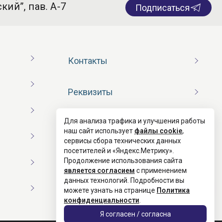
кий”, пав. А-7
Подписаться
Контакты
Реквизиты
Для анализа трафика и улучшения работы
Договор оферты
наш сайт использует
файлы cookie
,
сервисы сбора технических данных
посетителей и «Яндекс.Метрику».
Согласие на обработку ПД
Продолжение использования сайта
является согласием
с применением
данных технологий. Подробности вы
Политика конфиденциальности
можете узнать на странице
Политика
конфиденциальности
.
Я согласен / согласна