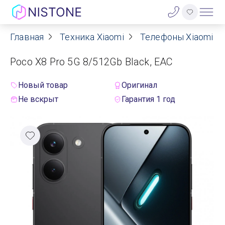
Главная
Техника Xiaomi
Телефоны Xiaomi
Акции
Poco X8 Pro 5G 8/512Gb Black, EAC
О нас
Новый товар
Оригинал
Блог
Не вскрыт
Гарантия 1 год
Договор оферты
Реквизиты
Контакты
Гарантия
Оплата