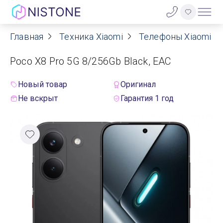
Главная
Техника Xiaomi
Телефоны Xiaomi
Акции
Poco X8 Pro 5G 8/256Gb Black, EAC
О нас
Новый товар
Оригинал
Блог
Не вскрыт
Гарантия 1 год
Договор оферты
Реквизиты
Контакты
Гарантия
Оплата