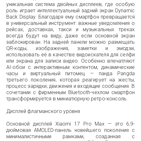
уникальная система двойных дисплеев, где особую
роль играет интеллектуальный задний экран Dynamic
Back Display. Благодаря ему смартфон превращается
в универсальный инструмент: важные уведомления о
рейсах, доставках, такси и музыкальных треках
всегда будут на виду, даже если основной экран
заблокирован. На задней панели можно размещать
QR-коды, изображения, заметки и эмодзи,
использовать её в качестве видоискателя для селфи
или экрана для записи видео. Особенно впечатляют
AI-обои с интерактивным контентом, динамические
часы и виртуальный питомец — панда Pangda
третьего поколения, которая реагирует на жесты,
процесс зарядки, движения и входящие сообщения. В
сочетании с фирменным Bluetooth-чехлом смартфон
трансформируется в миниатюрную ретро-консоль.
Дисплей флагманского уровня
Основной дисплей Xiaomi 17 Pro Max — это 6,9-
дюймовая AMOLED-панель новейшего поколения с
минималистичными рамками, созданная с