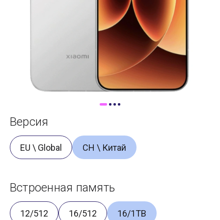
Доставка
Самовывоз
Trade-In
Версия
EU \ Global
CH \ Китай
Встроенная память
12/512
16/512
16/1TB