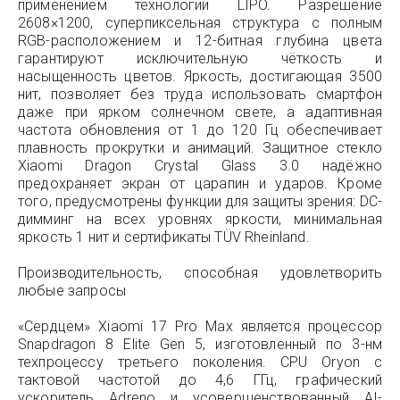
применением технологии LIPO. Разрешение
2608×1200, суперпиксельная структура с полным
RGB-расположением и 12-битная глубина цвета
гарантируют исключительную чёткость и
насыщенность цветов. Яркость, достигающая 3500
нит, позволяет без труда использовать смартфон
даже при ярком солнечном свете, а адаптивная
частота обновления от 1 до 120 Гц обеспечивает
плавность прокрутки и анимаций. Защитное стекло
Xiaomi Dragon Crystal Glass 3.0 надёжно
предохраняет экран от царапин и ударов. Кроме
того, предусмотрены функции для защиты зрения: DC-
димминг на всех уровнях яркости, минимальная
яркость 1 нит и сертификаты TÜV Rheinland.
Производительность, способная удовлетворить
любые запросы
«Сердцем» Xiaomi 17 Pro Max является процессор
Snapdragon 8 Elite Gen 5, изготовленный по 3-нм
техпроцессу третьего поколения. CPU Oryon с
тактовой частотой до 4,6 ГГц, графический
ускоритель Adreno и усовершенствованный AI-