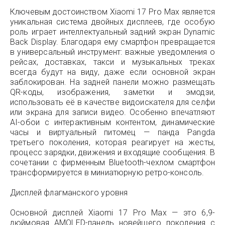
Ключевым достоинством Xiaomi 17 Pro Max является
уникальная система двойных дисплеев, где особую
роль играет интеллектуальный задний экран Dynamic
Back Display. Благодаря ему смартфон превращается
в универсальный инструмент: важные уведомления о
рейсах, доставках, такси и музыкальных треках
всегда будут на виду, даже если основной экран
заблокирован. На задней панели можно размещать
QR-коды, изображения, заметки и эмодзи,
использовать её в качестве видоискателя для селфи
или экрана для записи видео. Особенно впечатляют
AI-обои с интерактивным контентом, динамические
часы и виртуальный питомец — панда Pangda
третьего поколения, которая реагирует на жесты,
процесс зарядки, движения и входящие сообщения. В
сочетании с фирменным Bluetooth-чехлом смартфон
трансформируется в миниатюрную ретро-консоль.
Дисплей флагманского уровня
Основной дисплей Xiaomi 17 Pro Max — это 6,9-
дюймовая AMOLED-панель новейшего поколения с