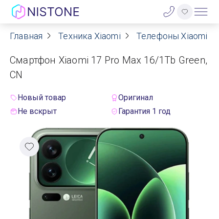
Главная
Техника Xiaomi
Телефоны Xiaomi
Акции
Смартфон Xiaomi 17 Pro Max 16/1Tb Green,
О нас
CN
Блог
Новый товар
Оригинал
Не вскрыт
Гарантия 1 год
Договор оферты
Реквизиты
Контакты
Гарантия
Оплата