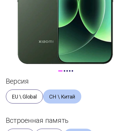
Доставка
Самовывоз
Trade-In
Версия
EU \ Global
CH \ Китай
Встроенная память