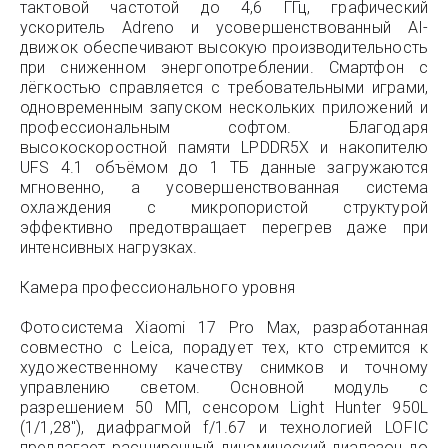
тактовой частотой до 4,6 ГГц, графический
ускоритель Adreno и усовершенствованный AI-
движок обеспечивают высокую производительность
при сниженном энергопотреблении. Смартфон с
лёгкостью справляется с требовательными играми,
одновременным запуском нескольких приложений и
профессиональным софтом. Благодаря
высокоскоростной памяти LPDDR5X и накопителю
UFS 4.1 объёмом до 1 ТБ данные загружаются
мгновенно, а усовершенствованная система
охлаждения с микропористой структурой
эффективно предотвращает перегрев даже при
интенсивных нагрузках.
Камера профессионального уровня
Фотосистема Xiaomi 17 Pro Max, разработанная
совместно с Leica, порадует тех, кто стремится к
художественному качеству снимков и точному
управлению светом. Основной модуль с
разрешением 50 МП, сенсором Light Hunter 950L
(1/1,28″), диафрагмой f/1.67 и технологией LOFIC
предлагает расширенный динамический диапазон до