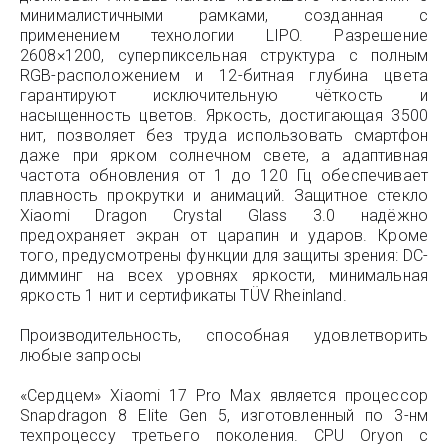
минималистичными рамками, созданная с
применением технологии LIPO. Разрешение
2608×1200, суперпиксельная структура с полным
RGB-расположением и 12-битная глубина цвета
гарантируют исключительную чёткость и
насыщенность цветов. Яркость, достигающая 3500
нит, позволяет без труда использовать смартфон
даже при ярком солнечном свете, а адаптивная
частота обновления от 1 до 120 Гц обеспечивает
плавность прокрутки и анимаций. Защитное стекло
Xiaomi Dragon Crystal Glass 3.0 надёжно
предохраняет экран от царапин и ударов. Кроме
того, предусмотрены функции для защиты зрения: DC-
димминг на всех уровнях яркости, минимальная
яркость 1 нит и сертификаты TÜV Rheinland.
Производительность, способная удовлетворить
любые запросы
«Сердцем» Xiaomi 17 Pro Max является процессор
Snapdragon 8 Elite Gen 5, изготовленный по 3-нм
техпроцессу третьего поколения. CPU Oryon с