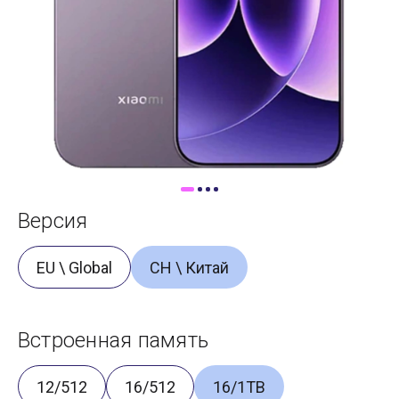
Доставка
Самовывоз
Trade-In
Версия
EU \ Global
CH \ Китай
Встроенная память
12/512
16/512
16/1TB