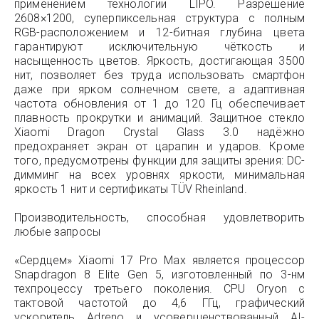
применением технологии LIPO. Разрешение
2608×1200, суперпиксельная структура с полным
RGB-расположением и 12-битная глубина цвета
гарантируют исключительную чёткость и
насыщенность цветов. Яркость, достигающая 3500
нит, позволяет без труда использовать смартфон
даже при ярком солнечном свете, а адаптивная
частота обновления от 1 до 120 Гц обеспечивает
плавность прокрутки и анимаций. Защитное стекло
Xiaomi Dragon Crystal Glass 3.0 надёжно
предохраняет экран от царапин и ударов. Кроме
того, предусмотрены функции для защиты зрения: DC-
димминг на всех уровнях яркости, минимальная
яркость 1 нит и сертификаты TÜV Rheinland.
Производительность, способная удовлетворить
любые запросы
«Сердцем» Xiaomi 17 Pro Max является процессор
Snapdragon 8 Elite Gen 5, изготовленный по 3-нм
техпроцессу третьего поколения. CPU Oryon с
тактовой частотой до 4,6 ГГц, графический
ускоритель Adreno и усовершенствованный AI-