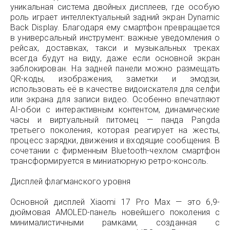
уникальная система двойных дисплеев, где особую
роль играет интеллектуальный задний экран Dynamic
Back Display. Благодаря ему смартфон превращается
в универсальный инструмент: важные уведомления о
рейсах, доставках, такси и музыкальных треках
всегда будут на виду, даже если основной экран
заблокирован. На задней панели можно размещать
QR-коды, изображения, заметки и эмодзи,
использовать её в качестве видоискателя для селфи
или экрана для записи видео. Особенно впечатляют
AI-обои с интерактивным контентом, динамические
часы и виртуальный питомец — панда Pangda
третьего поколения, которая реагирует на жесты,
процесс зарядки, движения и входящие сообщения. В
сочетании с фирменным Bluetooth-чехлом смартфон
трансформируется в миниатюрную ретро-консоль.
Дисплей флагманского уровня
Основной дисплей Xiaomi 17 Pro Max — это 6,9-
дюймовая AMOLED-панель новейшего поколения с
минималистичными рамками, созданная с