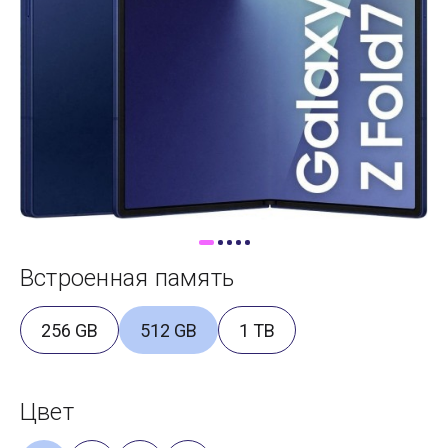
Доставка
Самовывоз
Trade-In
Встроенная память
256 GB
512 GB
1 TB
Цвет