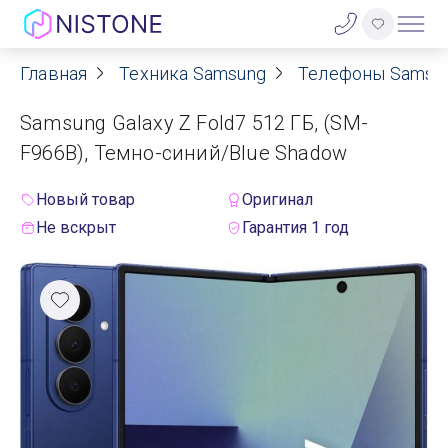
Главная
Техника Samsung
Телефоны Samsu
Акции
Samsung Galaxy Z Fold7 512 ГБ, (SM-
О нас
F966B), Темно-синий/Blue Shadow
Блог
Новый товар
Оригинал
Не вскрыт
Гарантия 1 год
Договор оферты
Реквизиты
Контакты
Гарантия
Оплата