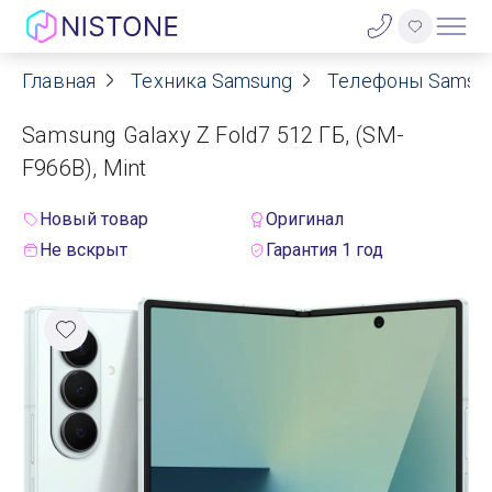
Главная
Техника Samsung
Телефоны Samsu
Акции
Samsung Galaxy Z Fold7 512 ГБ, (SM-
О нас
F966B), Mint
Блог
Новый товар
Оригинал
Не вскрыт
Гарантия 1 год
Договор оферты
Реквизиты
Контакты
Гарантия
Оплата