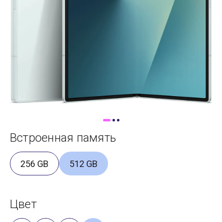
Доставка
Самовывоз
Trade-In
Встроенная память
256 GB
512 GB
Цвет