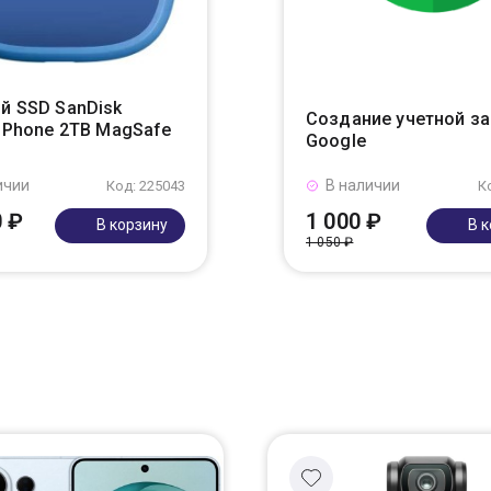
й SSD SanDisk
Создание учетной з
r Phone 2TB MagSafe
Google
ичии
В наличии
Код: 225043
К
0 ₽
1 000 ₽
В корзину
В 
1 050 ₽