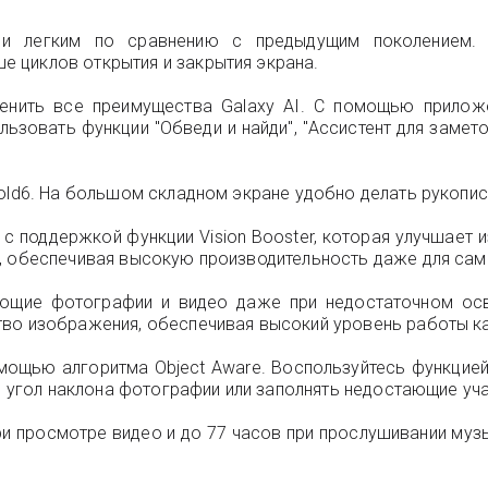
 и легким по сравнению с предыдущим поколением. 
 циклов открытия и закрытия экрана.
ценить все преимущества Galaxy AI. С помощью прилож
ьзовать функции "Обведи и найди", "Ассистент для замет
Fold6. На большом складном экране удобно делать рукопис
с поддержкой функции Vision Booster, которая улучшает 
р, обеспечивая высокую производительность даже для са
ающие фотографии и видео даже при недостаточном осве
тво изображения, обеспечивая высокий уровень работы ка
ощью алгоритма Object Aware. Воспользуйтесь функцией
ть угол наклона фотографии или заполнять недостающие у
и просмотре видео и до 77 часов при прослушивании музы