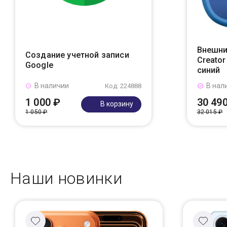
Внешни
Создание учетной записи
Creato
Google
синий
В наличии
В нал
Код: 224888
1 000 ₽
30 49
В корзину
1 050 ₽
32 015 ₽
Наши новинки