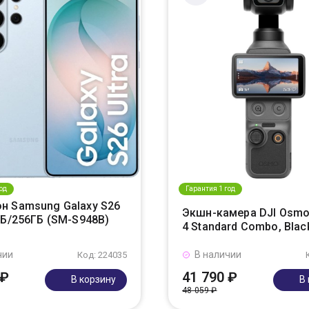
од
Гарантия 1 год
н Samsung Galaxy S26
Экшн-камера DJI Osmo
ГБ/256ГБ (SM-S948B)
4 Standard Combo, Blac
чии
В наличии
Код: 224035
 ₽
41 790 ₽
В корзину
В
48 059 ₽