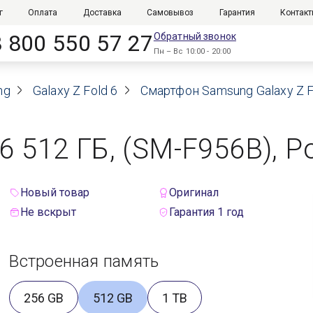
г
Оплата
Доставка
Самовывоз
Гарантия
Контак
8 800 550 57 27
Обратный звонок
Пн – Вс 10:00 - 20:00
ng
Galaxy Z Fold 6
Смартфон Samsung Galaxy Z F
6 512 ГБ, (SM-F956B), 
Новый товар
Оригинал
Не вскрыт
Гарантия 1 год
Встроенная память
256 GB
512 GB
1 TB