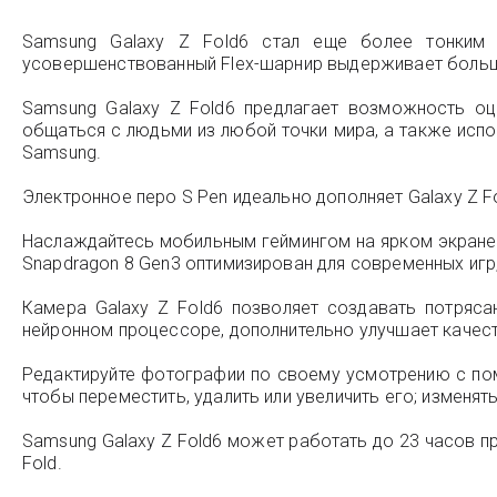
Samsung Galaxy Z Fold6 стал еще более тонким
усовершенствованный Flex-шарнир выдерживает больше
Samsung Galaxy Z Fold6 предлагает возможность о
общаться с людьми из любой точки мира, а также испол
Samsung.
Электронное перо S Pen идеально дополняет Galaxy Z 
Наслаждайтесь мобильным геймингом на ярком экране 
Snapdragon 8 Gen3 оптимизирован для современных иг
Камера Galaxy Z Fold6 позволяет создавать потряс
нейронном процессоре, дополнительно улучшает качес
Редактируйте фотографии по своему усмотрению с пом
чтобы переместить, удалить или увеличить его; изменя
Samsung Galaxy Z Fold6 может работать до 23 часов пр
Fold.