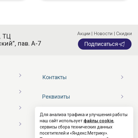
Акции | Новости | Скидки
, ТЦ
кий”, пав. А-7
Подписаться
Контакты
Реквизиты
Для анализа трафика и улучшения работы
Договор оферты
наш сайт использует
файлы cookie
,
сервисы сбора технических данных
посетителей и «Яндекс.Метрику».
Согласие на обработку ПД