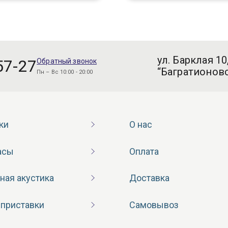
ул. Барклая 10
57-27
Обратный звонок
“Багратионовс
Пн – Вс 10:00 - 20:00
ки
О нас
асы
Оплата
ная акустика
Доставка
 приставки
Самовывоз