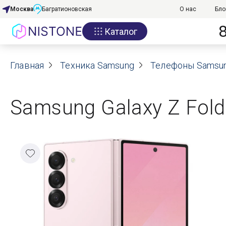
Москва
Багратионовская
О нас
Бло
Каталог
Акции
Главная
О нас
Техника Samsung
Телефоны Samsu
Блог
Samsung Galaxy Z Fold
Договор оферты
Реквизиты
Контакты
Гарантия
Оплата