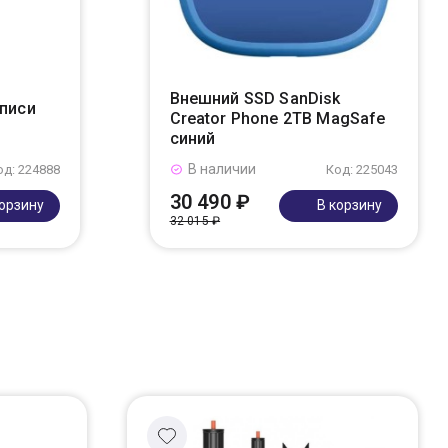
Внешний SSD SanDisk
аписи
Creator Phone 2TB MagSafe
синий
В наличии
од: 224888
Код: 225043
30 490 ₽
корзину
В корзину
32 015 ₽