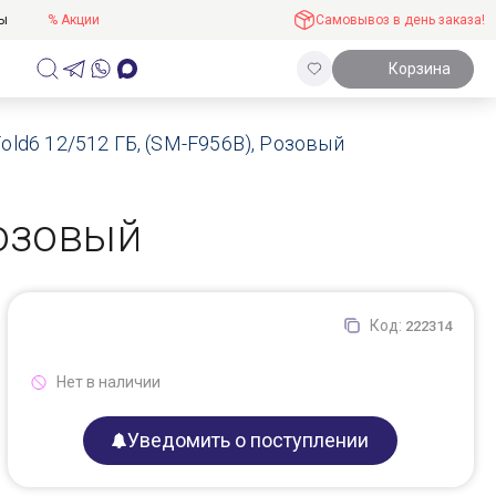
ты
% Акции
Самовывоз в день заказа!
Корзина
old6 12/512 ГБ, (SM-F956B), Розовый
Розовый
Код:
222314
Нет в наличии
Уведомить о поступлении