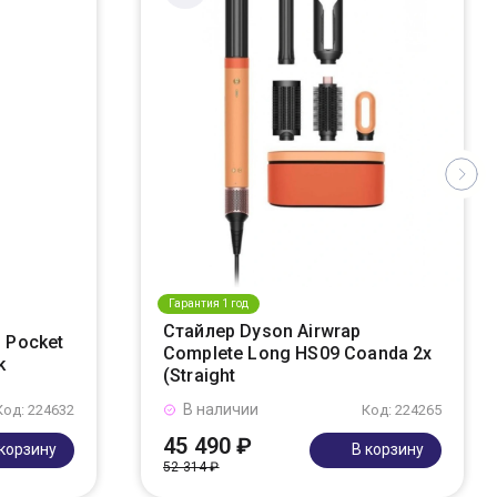
Гарантия 1 год
Стайлер Dyson Airwrap
 Pocket
Complete Long HS09 Coanda 2x
k
(Straight
В наличии
Код: 224632
Код: 224265
45 490 ₽
 корзину
В корзину
52 314 ₽