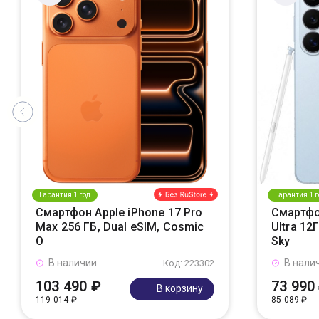
Гарантия 1 год
Гарантия 1 г
Смартфон Apple iPhone 17 Pro
Смартфо
Max 256 ГБ, Dual eSIM, Cosmic
Ultra 12
O
Sky
В наличии
В нали
Код: 223302
103 490 ₽
73 990
В корзину
119 014 ₽
85 089 ₽