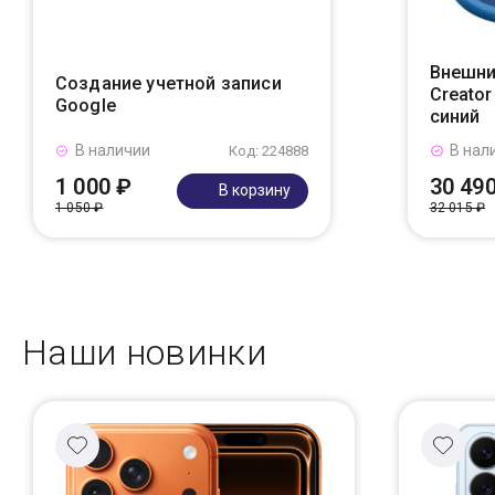
Внешни
Создание учетной записи
Creato
Google
синий
В наличии
В нал
Код: 224888
1 000 ₽
30 49
В корзину
1 050 ₽
32 015 ₽
Наши новинки