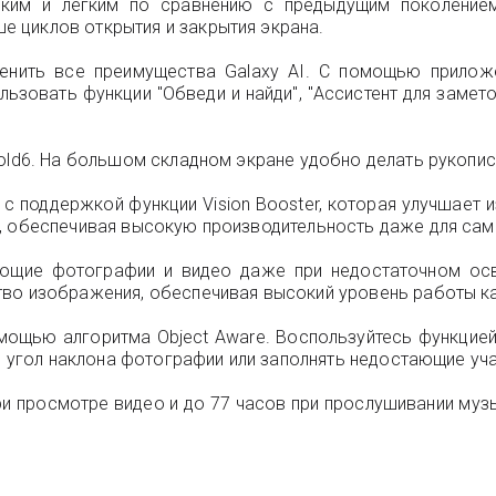
нким и легким по сравнению с предыдущим поколением
 циклов открытия и закрытия экрана.
ценить все преимущества Galaxy AI. С помощью прилож
ьзовать функции "Обведи и найди", "Ассистент для замет
Fold6. На большом складном экране удобно делать рукопис
с поддержкой функции Vision Booster, которая улучшает 
р, обеспечивая высокую производительность даже для са
ающие фотографии и видео даже при недостаточном осве
тво изображения, обеспечивая высокий уровень работы ка
ощью алгоритма Object Aware. Воспользуйтесь функцией
ть угол наклона фотографии или заполнять недостающие у
и просмотре видео и до 77 часов при прослушивании музы