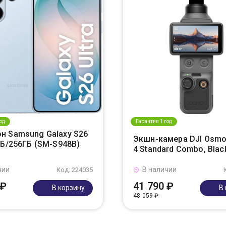
од
Гарантия 1 год
н Samsung Galaxy S26
Экшн-камера DJI Osmo
ГБ/256ГБ (SM-S948B)
4 Standard Combo, Blac
чии
В наличии
Код: 224035
 ₽
41 790 ₽
В корзину
В
48 059 ₽