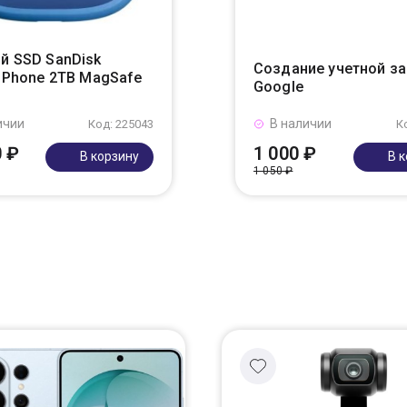
й SSD SanDisk
Создание учетной з
r Phone 2TB MagSafe
Google
ичии
В наличии
Код: 225043
К
0 ₽
1 000 ₽
В корзину
В 
1 050 ₽