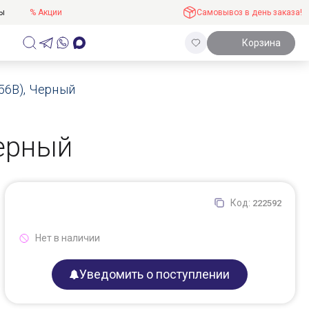
ты
% Акции
Самовывоз в день заказа!
Корзина
956B), Черный
Черный
Код:
222592
Нет в наличии
Уведомить о поступлении