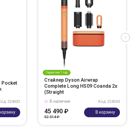
Гарантия 1 год
Стайлер Dyson Airwrap
 Pocket
Complete Long HS09 Coanda 2x
k
(Straight
В наличии
Код: 224632
Код: 224265
45 490 ₽
 корзину
В корзину
52 314 ₽