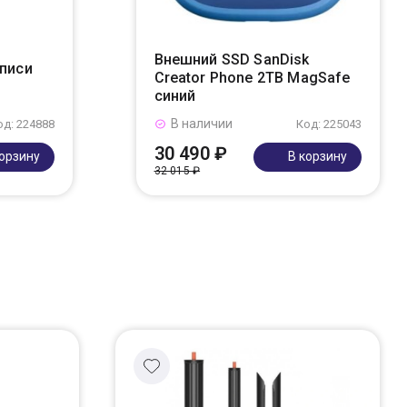
Внешний SSD SanDisk
аписи
Creator Phone 2TB MagSafe
синий
В наличии
од: 224888
Код: 225043
30 490 ₽
корзину
В корзину
32 015 ₽