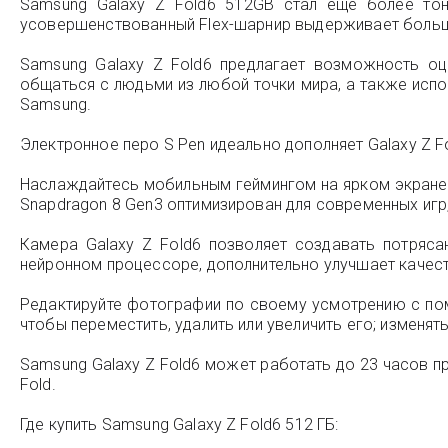
Samsung Galaxy Z Fold6 512GB стал еще более то
усовершенствованный Flex-шарнир выдерживает больше
Samsung Galaxy Z Fold6 предлагает возможность о
общаться с людьми из любой точки мира, а также испол
Samsung.
Электронное перо S Pen идеально дополняет Galaxy Z 
Наслаждайтесь мобильным геймингом на ярком экране 
Snapdragon 8 Gen3 оптимизирован для современных иг
Камера Galaxy Z Fold6 позволяет создавать потряс
нейронном процессоре, дополнительно улучшает качес
Редактируйте фотографии по своему усмотрению с пом
чтобы переместить, удалить или увеличить его; изменя
Samsung Galaxy Z Fold6 может работать до 23 часов пр
Fold.
Где купить Samsung Galaxy Z Fold6 512 ГБ: