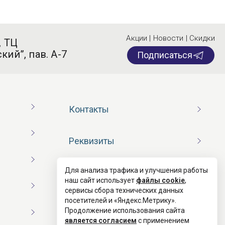
Акции | Новости | Скидки
, ТЦ
кий”, пав. А-7
Подписаться
Контакты
Реквизиты
Для анализа трафика и улучшения работы
Договор оферты
наш сайт использует
файлы cookie
,
сервисы сбора технических данных
посетителей и «Яндекс.Метрику».
Согласие на обработку ПД
Продолжение использования сайта
является согласием
с применением