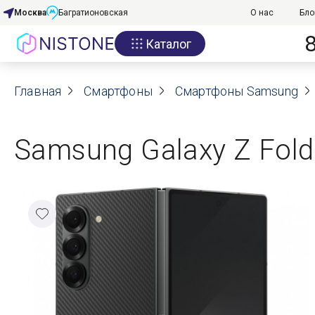
Москва
Багратионовская
О нас
Бло
Каталог
Акции
Главная
О нас
Смартфоны
Смартфоны Samsung
Блог
Samsung Galaxy Z Fold
Договор оферты
Реквизиты
Контакты
Гарантия
Оплата