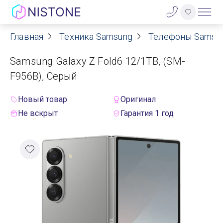
Главная
Техника Samsung
Телефоны Samsu
Акции
Samsung Galaxy Z Fold6 12/1TB, (SM-
О нас
F956B), Серый
Блог
Новый товар
Оригинал
Не вскрыт
Гарантия 1 год
Договор оферты
Реквизиты
Контакты
Гарантия
Оплата