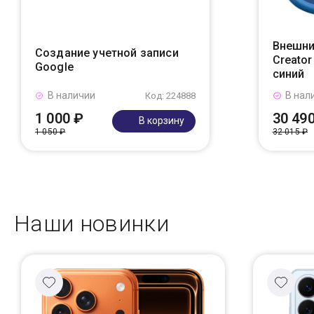
Внешни
Создание учетной записи
Creato
Google
синий
В наличии
В нал
Код: 224888
1 000 ₽
30 49
В корзину
1 050 ₽
32 015 ₽
Наши новинки