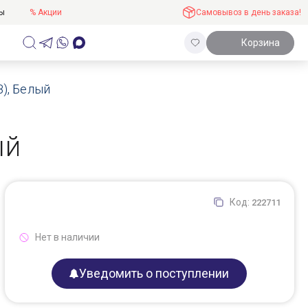
ты
% Акции
Самовывоз в день заказа!
Корзина
B), Белый
ый
Код:
222711
Нет в наличии
Уведомить о поступлении