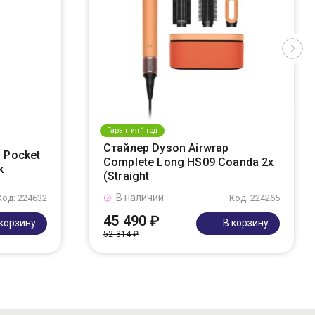
Гарантия 1 год
Стайлер Dyson Airwrap
 Pocket
Complete Long HS09 Coanda 2x
k
(Straight
В наличии
Код: 224632
Код: 224265
45 490 ₽
 корзину
В корзину
52 314 ₽