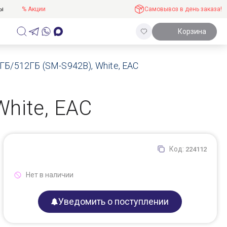
ты
% Акции
Самовывоз в день заказа!
Корзина
ГБ/512ГБ (SM-S942B), White, EAC
hite, EAC
Код:
224112
Нет в наличии
Уведомить о поступлении