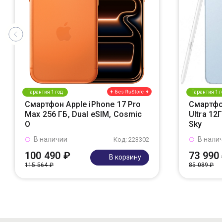
Гарантия 1 год
Гарантия 1 г
Смартфон Apple iPhone 17 Pro
Смартфо
Max 256 ГБ, Dual eSIM, Cosmic
Ultra 12
O
Sky
В наличии
В нали
Код: 223302
100 490 ₽
73 990
В корзину
115 564 ₽
85 089 ₽