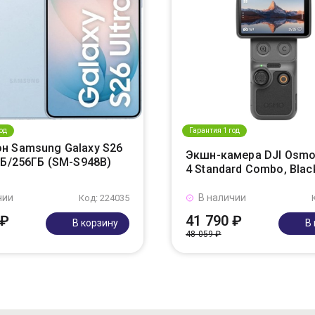
од
Гарантия 1 год
н Samsung Galaxy S26
Экшн-камера DJI Osmo
ГБ/256ГБ (SM-S948B)
4 Standard Combo, Blac
чии
В наличии
Код: 224035
 ₽
41 790 ₽
В корзину
В
48 059 ₽