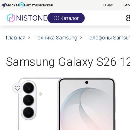
Москва
Багратионовская
О нас
Бло
Каталог
Акции
Главная
О нас
Техника Samsung
Телефоны Samsu
Блог
Samsung Galaxy S26 12
Договор оферты
Реквизиты
Контакты
Гарантия
Оплата