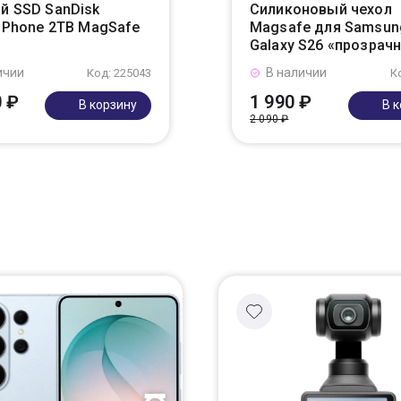
й SSD SanDisk
Силиконовый чехол
r Phone 2TB MagSafe
Magsafe для Samsun
Galaxy S26 «прозрач
ичии
В наличии
Код: 225043
К
0 ₽
1 990 ₽
В корзину
В 
2 090 ₽