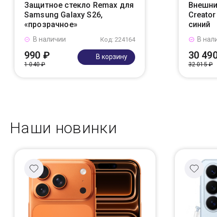
Защитное стекло Remax для
Внешни
Samsung Galaxy S26,
Creato
«прозрачное»
синий
В наличии
В нал
Код: 224164
990 ₽
30 49
В корзину
1 040 ₽
32 015 ₽
Наши новинки