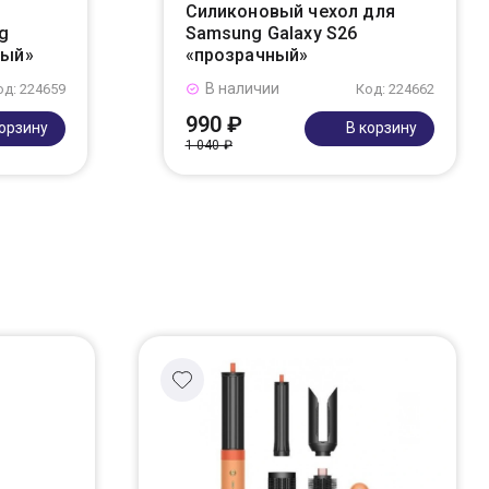
Силиконовый чехол для
g
Samsung Galaxy S26
ный»
«прозрачный»
В наличии
од: 224659
Код: 224662
990 ₽
корзину
В корзину
1 040 ₽