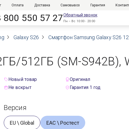
г
Оплата
Доставка
Самовывоз
Гарантия
Контак
8 800 550 57 27
Обратный звонок
Пн – Вс 10:00 - 20:00
ng
Galaxy S26
Смартфон Samsung Galaxy S26 12
ГБ/512ГБ (SM-S942B), W
Новый товар
Оригинал
Не вскрыт
Гарантия 1 год
Версия
EU \ Global
ЕАС \ Ростест