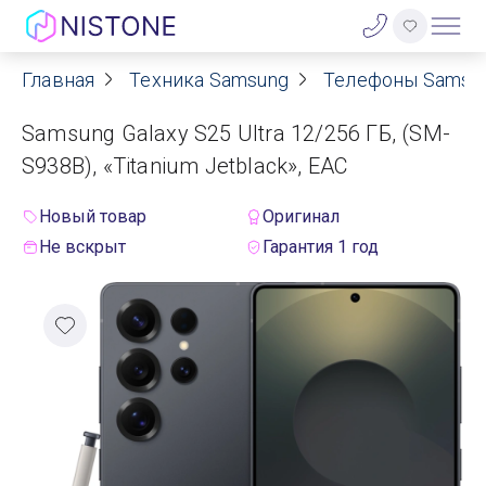
Главная
Техника Samsung
Телефоны Samsu
Акции
Samsung Galaxy S25 Ultra 12/256 ГБ, (SM-
О нас
S938B), «Titanium Jetblack», ЕАС
Блог
Новый товар
Оригинал
Не вскрыт
Гарантия 1 год
Договор оферты
Реквизиты
Контакты
Гарантия
Оплата