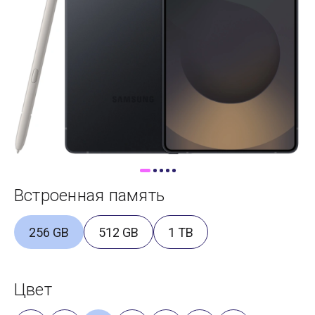
Доставка
Самовывоз
Trade-In
Встроенная память
256 GB
512 GB
1 TB
Цвет