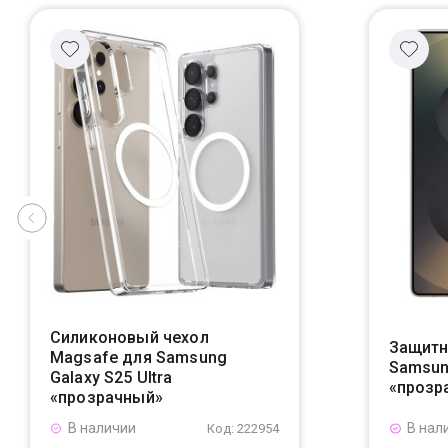
Силиконовый чехол
Защитн
Magsafe для Samsung
Samsung
Galaxy S25 Ultra
«прозр
«прозрачный»
В наличии
В нал
Код: 222954