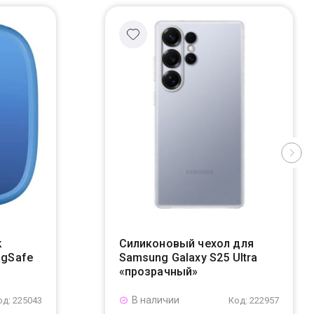
k
Силиконовый чехол для
agSafe
Samsung Galaxy S25 Ultra
«прозрачный»
В наличии
од: 225043
Код: 222957