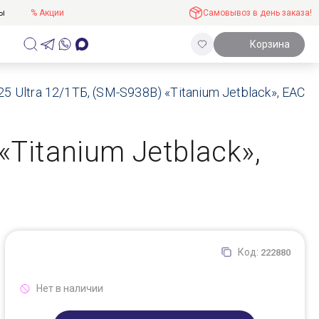
ты
% Акции
Самовывоз в день заказа!
Корзина
 Ultra 12/1ТБ, (SM-S938B) «Titanium Jetblack», ЕАС
«Titanium Jetblack»,
Код:
222880
Нет в наличии