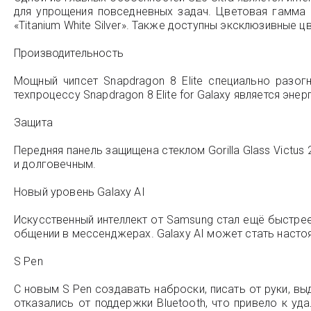
для упрощения повседневных задач. Цветовая гамма сма
«Titanium White Silver». Также доступны эксклюзивные цве
Производительность
Мощный чипсет Snapdragon 8 Elite специально разо
техпроцессу Snapdragon 8 Elite for Galaxy является эн
Защита
Передняя панель защищена стеклом Gorilla Glass Victus
и долговечным.
Новый уровень Galaxy AI
Искусственный интеллект от Samsung стал ещё быстрее,
общении в мессенджерах. Galaxy AI может стать нас
S Pen
С новым S Pen создавать наброски, писать от руки, в
отказались от поддержки Bluetooth, что привело к уд