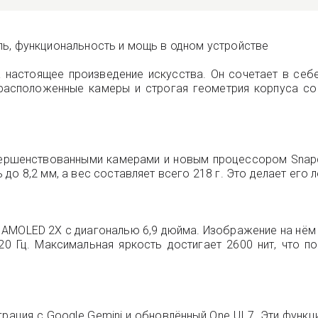
тиль, функциональность и мощь в одном устройстве
а настоящее произведение искусства. Он сочетает в себ
о расположенные камеры и строгая геометрия корпуса со
вершенствованными камерами и новым процессором Snapdr
до 8,2 мм, а вес составляет всего 218 г. Это делает его 
c AMOLED 2X с диагональю 6,9 дюйма. Изображение на нём 
0 Гц. Максимальная яркость достигает 2600 нит, что 
еграция с Google Gemini и обновлённый One UI 7. Эти фун