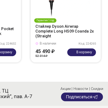
Гарантия 1 год
Стайлер Dyson Airwrap
 Pocket
Complete Long HS09 Coanda 2x
k
(Straight
В наличии
Код: 224632
Код: 224265
45 490 ₽
 корзину
В корзину
52 314 ₽
Акции | Новости | Скидки
, ТЦ
кий”, пав. А-7
Подписаться