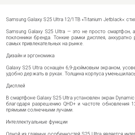
Samsung Galaxy S25 Ultra 12/1TB «Titanium Jetblack»: с
Samsung Galaxy S25 Ultra — это не просто смартфон, 
поклонники бренда. Тонкие рамки дисплея, аккуратн
самых привлекательных на рынке.
Дизайн и эргономика
Galaxy S25 Ultra оснащён 6,9-дюймовым экраном, усо
удобно держать в руках. Толщина корпуса уменьшилась 
Дисплей
В смартфоне Galaxy S25 Ultra установлен экран Dynami
благодаря разрешению QHD+ и частоте обновления 12
прямыми солнечными лучами.
Интеллектуальные функции
Одной из главных особенностей S25 Ultra является инт