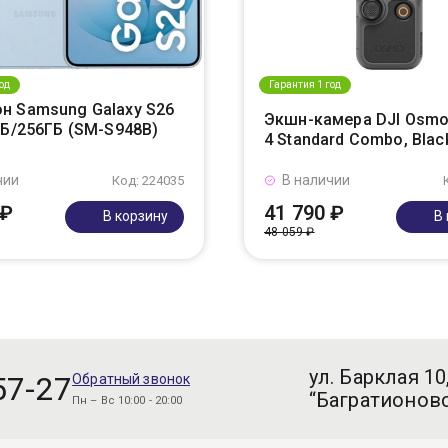
од
Гарантия 1 год
н Samsung Galaxy S26
Экшн-камера DJI Osmo
ГБ/256ГБ (SM-S948B)
4 Standard Combo, Blac
чии
В наличии
Код: 224035
 ₽
41 790 ₽
В корзину
В
48 059 ₽
ул. Барклая 10
57-27
Обратный звонок
“Багратионовс
Пн – Вс 10:00 - 20:00