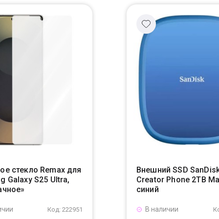
ое стекло Remax для
Внешний SSD SanDis
 Galaxy S25 Ultra,
Creator Phone 2TB M
ачное»
синий
ичии
В наличии
Код: 222951
К