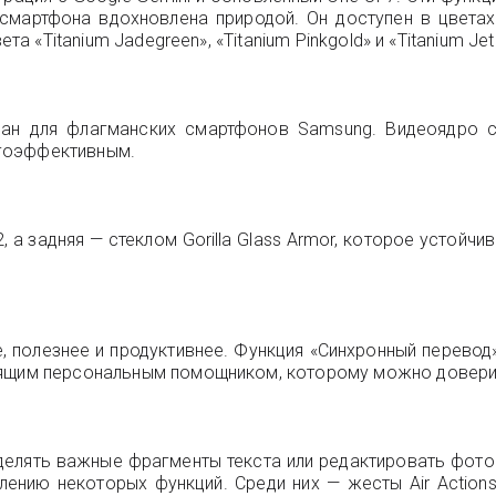
ртфона вдохновлена природой. Он доступен в цветах «Tita
та «Titanium Jadegreen», «Titanium Pinkgold» и «Titanium Jet
гнан для флагманских смартфонов Samsung. Видеоядро 
ергоэффективным.
 2, а задняя — стеклом Gorilla Glass Armor, которое устой
 полезнее и продуктивнее. Функция «Синхронный перевод»
тоящим персональным помощником, которому можно довери
ыделять важные фрагменты текста или редактировать фот
алению некоторых функций. Среди них — жесты Air Actio