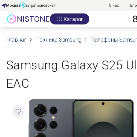
Москва
Багратионовская
О нас
Бло
Каталог
Акции
Главная
О нас
Техника Samsung
Телефоны Samsu
Блог
Samsung Galaxy S25 Ult
Договор оферты
ЕАС
Реквизиты
Контакты
Гарантия
Оплата