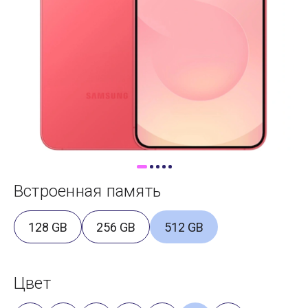
Доставка
Самовывоз
Trade-In
Встроенная память
128 GB
256 GB
512 GB
Цвет