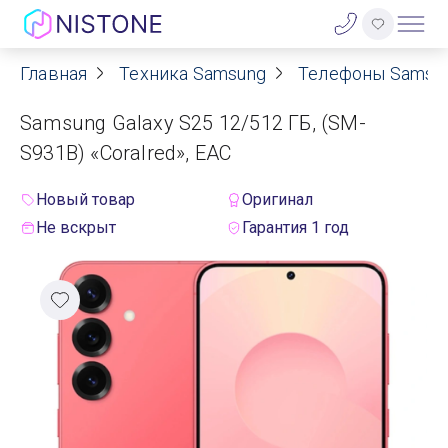
Главная
Техника Samsung
Телефоны Samsu
Акции
Samsung Galaxy S25 12/512 ГБ, (SM-
О нас
S931B) «Coralred», ЕАС
Блог
Новый товар
Оригинал
Не вскрыт
Гарантия 1 год
Договор оферты
Реквизиты
Контакты
Гарантия
Оплата