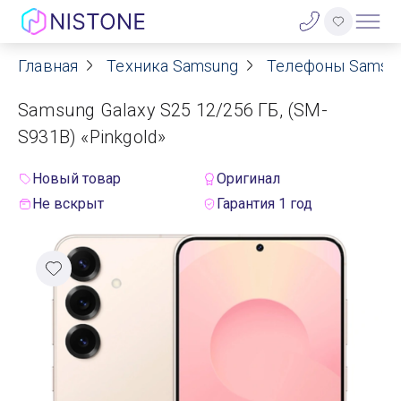
Главная
Техника Samsung
Телефоны Samsu
Акции
Samsung Galaxy S25 12/256 ГБ, (SM-
О нас
S931B) «Pinkgold»
Блог
Новый товар
Оригинал
Не вскрыт
Гарантия 1 год
Договор оферты
Реквизиты
Контакты
Гарантия
Оплата