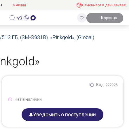
ты
% Акции
Самовывоз в день заказа!
Корзина
12 ГБ, (SM-S931B), «Pinkgold», (Global)
nkgold»
Код:
222926
Нет в наличии
Уведомить о поступлении