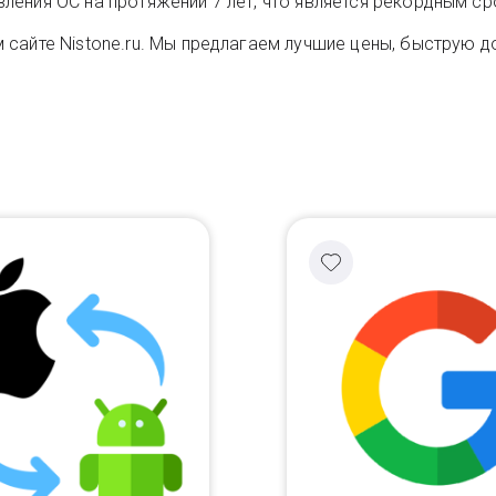
ения ОС на протяжении 7 лет, что является рекордным ср
сайте Nistone.ru. Мы предлагаем лучшие цены, быструю до