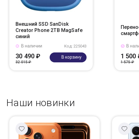
Внешний SSD SanDisk
Перено
Creator Phone 2TB MagSafe
смартф
синий
В наличии
В нал
Код: 225043
30 490 ₽
1 500 
В корзину
32 015 ₽
1 575 ₽
Наши новинки