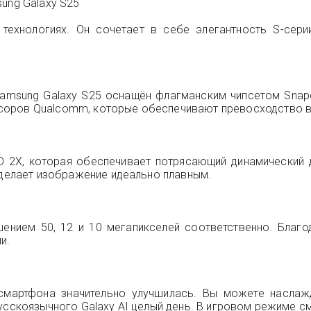
ung Galaxy S25
технологиях. Он сочетает в себе элегантность S-сери
msung Galaxy S25 оснащён флагманским чипсетом Snapdr
оров Qualcomm, которые обеспечивают превосходство в и
 2X, которая обеспечивает потрясающий динамический д
 делает изображение идеально плавным.
ением 50, 12 и 10 мегапикселей соответственно. Благ
и.
ть смартфона значительно улучшилась. Вы можете насл
русскоязычного Galaxy AI целый день. В игровом режиме с