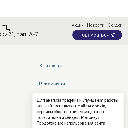
Акции | Новости | Скидки
, ТЦ
кий”, пав. А-7
Подписаться
Контакты
Реквизиты
Для анализа трафика и улучшения работы
Договор оферты
наш сайт использует
файлы cookie
,
сервисы сбора технических данных
посетителей и «Яндекс.Метрику».
Согласие на обработку ПД
Продолжение использования сайта