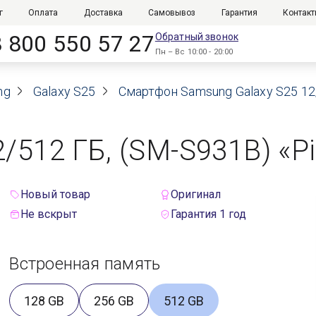
г
Оплата
Доставка
Самовывоз
Гарантия
Контак
8 800 550 57 27
Обратный звонок
Пн – Вс 10:00 - 20:00
ng
Galaxy S25
Смартфон Samsung Galaxy S25 12/5
/512 ГБ, (SM-S931B) «Pi
Новый товар
Оригинал
Не вскрыт
Гарантия 1 год
Встроенная память
128 GB
256 GB
512 GB