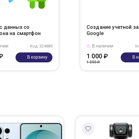
с данных со
Создание учетной з
она на смартфон
Google
ичии
В наличии
Код: 224889
К
₽
1 000 ₽
В корзину
В 
1 050 ₽