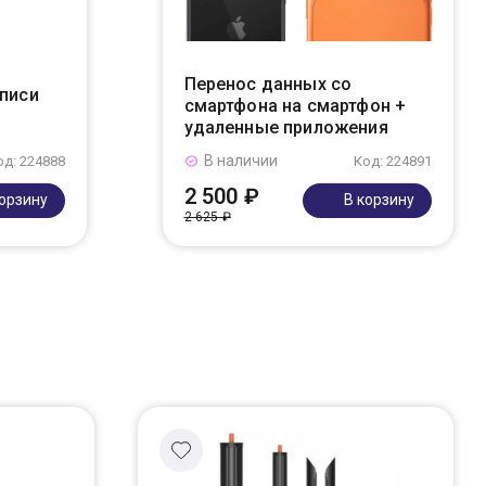
Перенос данных со
аписи
смартфона на смартфон +
удаленные приложения
В наличии
од: 224888
Код: 224891
2 500 ₽
корзину
В корзину
2 625 ₽