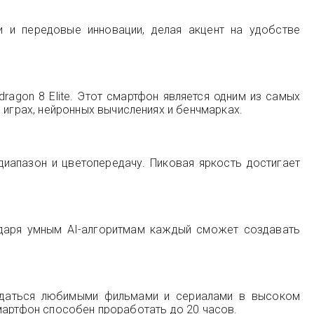
и и передовые инновации, делая акцент на удобстве
agon 8 Elite. Этот смартфон является одним из самых
грах, нейронных вычислениях и бенчмарках.
иапазон и цветопередачу. Пиковая яркость достигает
одаря умным AI-алгоритмам каждый сможет создавать
аждаться любимыми фильмами и сериалами в высоком
мартфон способен проработать до 20 часов.