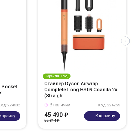
Гарантия 1 год
Стайлер Dyson Airwrap
 Pocket
Complete Long HS09 Coanda 2x
k
(Straight
В наличии
Код: 224632
Код: 224265
45 490 ₽
 корзину
В корзину
52 314 ₽