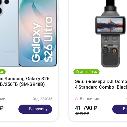
од
Гарантия 1 год
н Samsung Galaxy S26
Экшн-камера DJI Osmo
ГБ/256ГБ (SM-S948B)
4 Standard Combo, Blac
чии
В наличии
Код: 224035
 ₽
41 790 ₽
В корзину
В
48 059 ₽