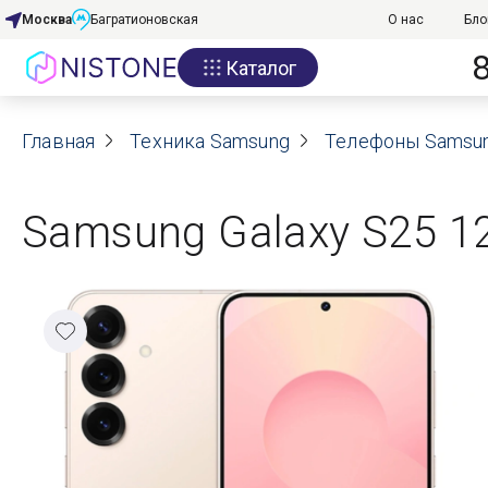
Москва
Багратионовская
О нас
Бло
Каталог
Акции
Главная
О нас
Техника Samsung
Телефоны Samsu
Блог
Samsung Galaxy S25 12
Договор оферты
Реквизиты
Контакты
Гарантия
Оплата