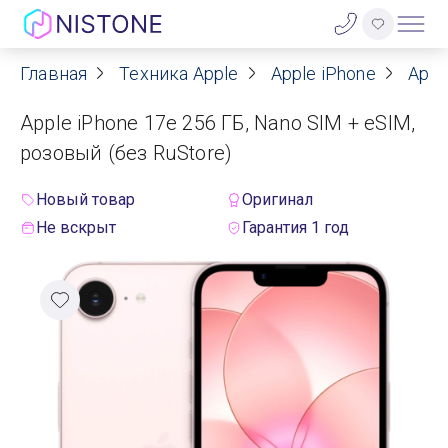
Главная
Техника Apple
Apple iPhone
Appl
Акции
Apple iPhone 17e 256 ГБ, Nano SIM + eSIM,
О нас
розовый (без RuStore)
Блог
Новый товар
Оригинал
Не вскрыт
Гарантия 1 год
Договор оферты
Реквизиты
Контакты
Гарантия
Оплата