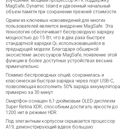
улучшения: мощный процессор A19, поддержку
MagSafe, Dynamic Island и удвоенный начальный
объем памяти при сохранении прежней стоимости.
Одним из ключевых нововведений для многих
пользователей является внедрение MagSafe. Эта
технология обеспечивает беспроводную зарядку
мощностью до 15 Вт, что в два раза быстрее
стандартной зарядки Qi, использовавшейся в
предыдущей модели. Благодаря обширной
экосистеме аксессуаров MagSafe, появление этой
функции в более доступных устройствах весьма
примечательно.
Помимо беспроводных опций, сохранилась и
классическая быстрая зарядка через порт USB-C,
позволяющая восполнить 50% заряда аккумулятора
примерно за 30 минут.
Смартфон оснащен 6,1-дюймовым OLED-дисплеем
Super Retina XDR, способным достигать яркости до
1200 нит в режиме HDR.
Под элегантным корпусом скрывается процессор
A19, демонстрирующий вдвое большую