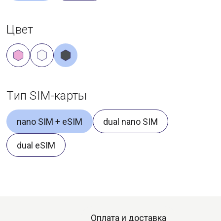
Цвет
Тип SIM-карты
nano SIM + eSIM
dual nano SIM
dual eSIM
Оплата и доставка