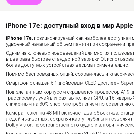
iPhone 17e: доступный вход в мир Apple
iPhone 17e
, позиционируемый как наиболее доступная м
удвоенный начальный объем памяти при сохранении пр
Одним из ключевых нововведений для многих пользоват
в два раза быстрее стандартной зарядки Qi, использо
более доступных устройствах весьма примечательно.
Помимо беспроводных опций, сохранилась и классическ
Смартфон оснащен 6,1-дюймовым OLED-дисплеем Super R
Под элегантным корпусом скрывается процессор A19, 
трассировку лучей в играх, выполняет GPU, а 16-ядерный
сниженным на 30% энергопотреблением по сравнению с 
Камера Fusion на 48 МП включает два объектива: стан
людей и животных, сохраняя карту глубины и позволяя 
Dolby Vision, пространственного аудио и алгоритмичес
Корпус защищен стеклом Ceramic Shield 2, которое втр