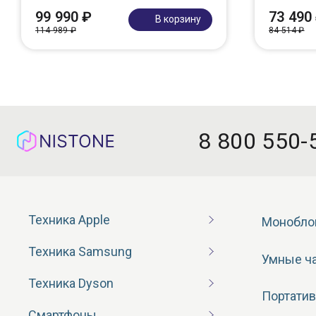
99 990 ₽
73 490
В корзину
114 989 ₽
84 514 ₽
8 800 550-
Техника Apple
Монобло
Техника Samsung
Умные ч
Техника Dyson
Портатив
Смартфоны