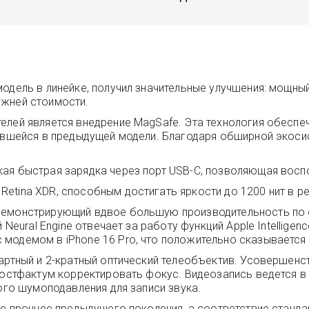
одель в линейке, получил значительные улучшения: мощный
ежней стоимости.
елей является внедрение MagSafe. Эта технология обеспе
вавшейся в предыдущей модели. Благодаря обширной экоси
ая быстрая зарядка через порт USB-C, позволяющая воспо
etina XDR, способным достигать яркости до 1200 нит в р
демонстрирующий вдвое большую производительность по ср
 Neural Engine отвечает за работу функций Apple Intellige
модемом в iPhone 16 Pro, что положительно сказывается
дартный и 2-кратный оптический телеобъектив. Усоверше
постфактум корректировать фокус. Видеозапись ведется в
кого шумоподавления для записи звука.
ое прочнее предыдущего поколения, а соответствие станд