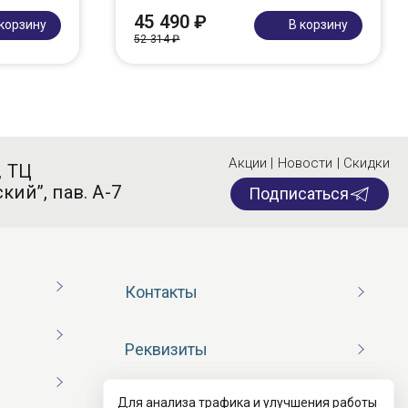
45 490 ₽
 корзину
В корзину
52 314 ₽
Акции | Новости | Скидки
, ТЦ
кий”, пав. А-7
Подписаться
Контакты
Реквизиты
Для анализа трафика и улучшения работы
Договор оферты