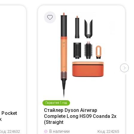
Гарантия 1 год
Стайлер Dyson Airwrap
 Pocket
Complete Long HS09 Coanda 2x
k
(Straight
В наличии
Код: 224632
Код: 224265