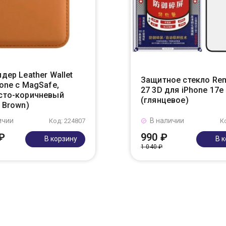
дер Leather Wallet
Защитное стекло Re
one с MagSafe,
27 3D для iPhone 17e
сто-коричневый
(глянцевое)
 Brown)
ичии
В наличии
Код: 224807
К
₽
990 ₽
В корзину
В 
1 040 ₽