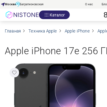
Москва
Багратионовская
О нас
Бло
Каталог
Акции
Главная
О нас
Техника Apple
Apple iPhone
Appl
Блог
Apple iPhone 17e 256 Г
Договор оферты
Реквизиты
Контакты
Гарантия
Оплата