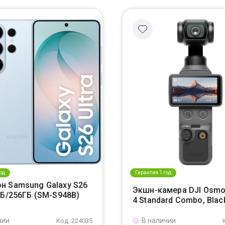
од
Гарантия 1 год
н Samsung Galaxy S26
Экшн-камера DJI Osmo
ГБ/256ГБ (SM-S948B)
4 Standard Combo, Blac
чии
В наличии
Код: 224035