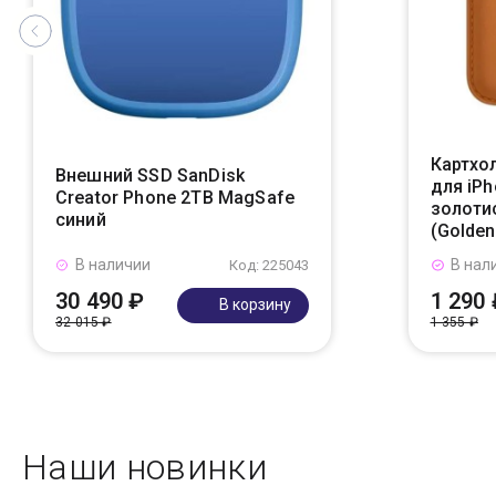
Картхол
Внешний SSD SanDisk
для iPh
Creator Phone 2TB MagSafe
золоти
синий
(Golden
В наличии
В нал
Код: 225043
30 490 ₽
1 290 
В корзину
32 015 ₽
1 355 ₽
Наши новинки