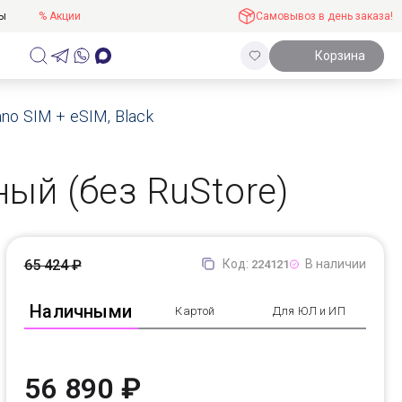
ты
% Акции
Самовывоз в день заказа!
Корзина
no SIM + eSIM, Black
ный (без RuStore)
65 424 ₽
Код:
В наличии
224121
Наличными
Картой
Для ЮЛ и ИП
56 890 ₽