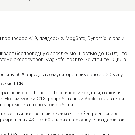
 процессор A19, поддержку MagSafe, Dynamic Island и
чивает беспроводную зарядку мощностью до 15 Вт, что
стеме аксессуаров MagSafe, появление этой функции в
лнить 50% заряда аккумулятора примерно за 30 минут.
ежиме HDR.
авнению с iPhone 11. Графические задачи, включая
nce. Новый модем C1X, разработанный Apple, отличается
 на времени автономной работы.
нствованный портретный режим способен распознавать
 разрешении 4K при 60 кадрах в секунду с поддержкой
арту IP68 гарантирует водонепроницаемость при