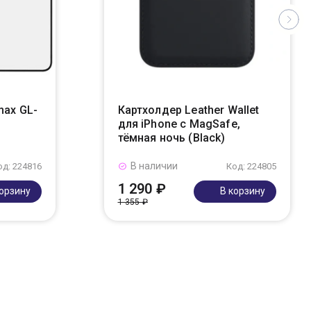
max GL-
Картхолдер Leather Wallet
для iPhone с MagSafe,
тёмная ночь (Black)
В наличии
од: 224816
Код: 224805
1 290 ₽
корзину
В корзину
1 355 ₽