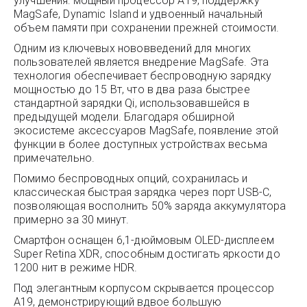
улучшения: мощный процессор A19, поддержку
MagSafe, Dynamic Island и удвоенный начальный
объем памяти при сохранении прежней стоимости.
Одним из ключевых нововведений для многих
пользователей является внедрение MagSafe. Эта
технология обеспечивает беспроводную зарядку
мощностью до 15 Вт, что в два раза быстрее
стандартной зарядки Qi, использовавшейся в
предыдущей модели. Благодаря обширной
экосистеме аксессуаров MagSafe, появление этой
функции в более доступных устройствах весьма
примечательно.
Помимо беспроводных опций, сохранилась и
классическая быстрая зарядка через порт USB-C,
позволяющая восполнить 50% заряда аккумулятора
примерно за 30 минут.
Смартфон оснащен 6,1-дюймовым OLED-дисплеем
Super Retina XDR, способным достигать яркости до
1200 нит в режиме HDR.
Под элегантным корпусом скрывается процессор
A19, демонстрирующий вдвое большую