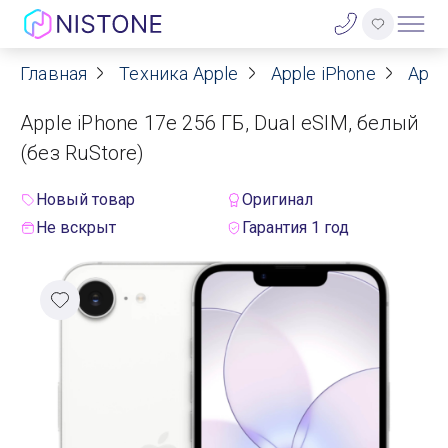
Главная
Техника Apple
Apple iPhone
Appl
Акции
Apple iPhone 17e 256 ГБ, Dual eSIM, белый
О нас
(без RuStore)
Блог
Новый товар
Оригинал
Не вскрыт
Гарантия 1 год
Договор оферты
Реквизиты
Контакты
Гарантия
Оплата