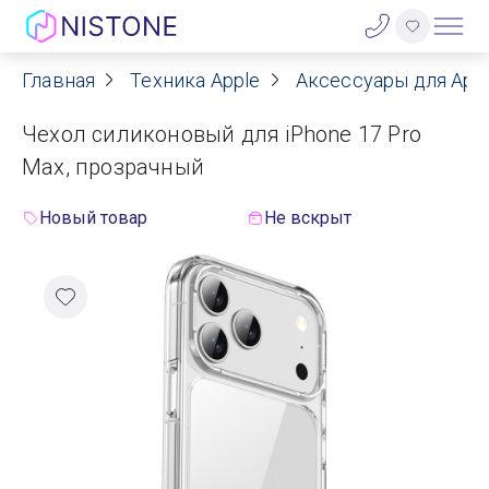
Главная
Техника Apple
Аксессуары для App
Акции
Чехол силиконовый для iPhone 17 Pro
О нас
Max, прозрачный
Блог
Новый товар
Не вскрыт
Договор оферты
Реквизиты
Контакты
Гарантия
Оплата