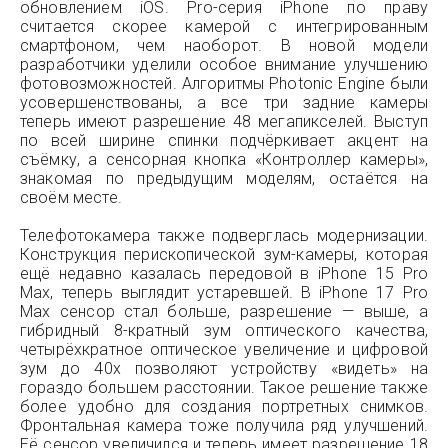
обновлением iOS. Pro-серия iPhone по праву
считается скорее камерой с интегрированным
смартфоном, чем наоборот. В новой модели
разработчики уделили особое внимание улучшению
фотовозможностей. Алгоритмы Photonic Engine были
усовершенствованы, а все три задние камеры
теперь имеют разрешение 48 мегапикселей. Выступ
по всей ширине спинки подчёркивает акцент на
съёмку, а сенсорная кнопка «Контроллер камеры»,
знакомая по предыдущим моделям, остаётся на
своём месте.
Телефотокамера также подверглась модернизации.
Конструкция перископической зум-камеры, которая
ещё недавно казалась передовой в iPhone 15 Pro
Max, теперь выглядит устаревшей. В iPhone 17 Pro
Max сенсор стал больше, разрешение — выше, а
гибридный 8-кратный зум оптического качества,
четырёхкратное оптическое увеличение и цифровой
зум до 40х позволяют устройству «видеть» на
гораздо большем расстоянии. Такое решение также
более удобно для создания портретных снимков.
Фронтальная камера тоже получила ряд улучшений.
Её сенсор увеличился и теперь имеет разрешение 18