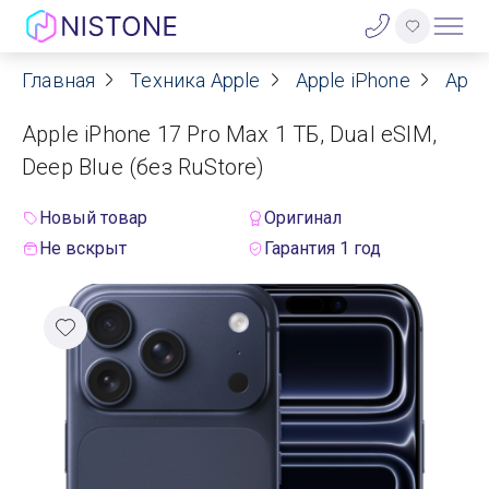
Главная
Техника Apple
Apple iPhone
Appl
Акции
Apple iPhone 17 Pro Max 1 ТБ, Dual eSIM,
О нас
Deep Blue (без RuStore)
Блог
Новый товар
Оригинал
Не вскрыт
Гарантия 1 год
Договор оферты
Реквизиты
Контакты
Гарантия
Оплата