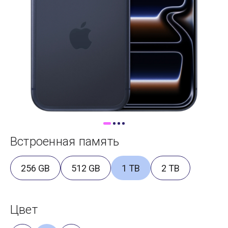
Доставка
Самовывоз
Trade-In
Встроенная память
256 GB
512 GB
1 TB
2 TB
Цвет