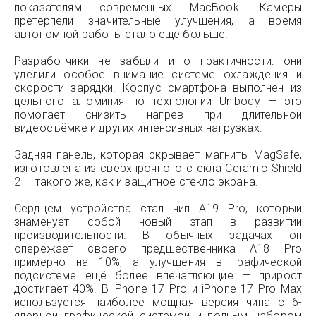
показателям современных MacBook. Камеры
претерпели значительные улучшения, а время
автономной работы стало ещё больше.
Разработчики не забыли и о практичности: они
уделили особое внимание системе охлаждения и
скорости зарядки. Корпус смартфона выполнен из
цельного алюминия по технологии Unibody — это
помогает снизить нагрев при длительной
видеосъёмке и других интенсивных нагрузках.
Задняя панель, которая скрывает магниты MagSafe,
изготовлена из сверхпрочного стекла Ceramic Shield
2 — такого же, как и защитное стекло экрана.
Сердцем устройства стал чип A19 Pro, который
знаменует собой новый этап в развитии
производительности. В обычных задачах он
опережает своего предшественника A18 Pro
примерно на 10%, а улучшения в графической
подсистеме ещё более впечатляющие — прирост
достигает 40%. В iPhone 17 Pro и iPhone 17 Pro Max
используется наиболее мощная версия чипа с 6-
ядерной графической системой и полным набором