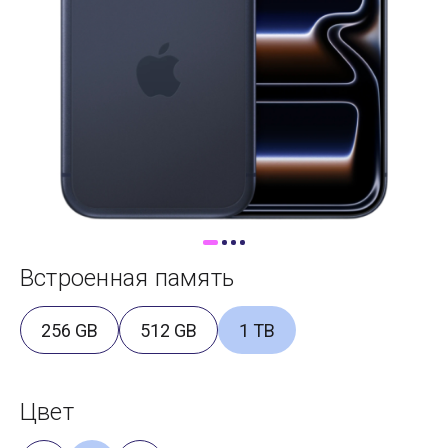
Доставка
Самовывоз
Trade-In
Встроенная память
256 GB
512 GB
1 TB
Цвет