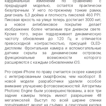
кардинальных изменений по сравнению с
предыдущей моделью, остаётся практически
безупречным. У него по-прежнему тонкие рамки,
диагональ 6,3 дюйма и плотность пикселей 460 PPI.
Пиковая яркость на улице теперь достигает 3000 нит,
а новое антибликовое покрытие делает
изображение более читаемым при дневном свете.
Кроме того, экран поддерживает динамическую
частоту обновления до 120 Гц и отличается
превосходной контрастностью, присущей OLED-
дисплеям. Фронтальная камера и вспомогательные
датчики скрыты за динамическим островом,
функциональные возможности которого
расширяются с каждым обновлением iOS.
Pro-серия iPhone по праву считается скорее камерой
с интегрированным смартфоном, чем наоборот. В
новой модели разработчики уделили особое
внимание улучшению фотовозможностей. Алгоритмы
Photonic Engine были усовершенствованы, а все три
задние камеры теперь имеют разрешение 48
мегапикселей. Выступ по всей ширине спинки
подчёркивает акцент на съёмку, а сенсорная кнопка