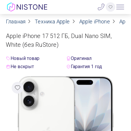
Главная
Техника Apple
Apple iPhone
Appl
Акции
Apple iPhone 17 512 ГБ, Dual Nano SIM,
О нас
White (без RuStore)
Блог
Новый товар
Оригинал
Не вскрыт
Гарантия 1 год
Договор оферты
Реквизиты
Контакты
Гарантия
Оплата