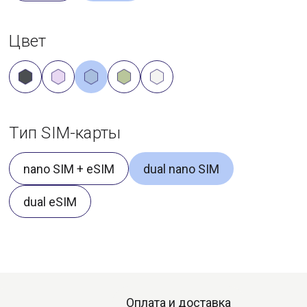
Цвет
Тип SIM-карты
nano SIM + eSIM
dual nano SIM
dual eSIM
Оплата и доставка