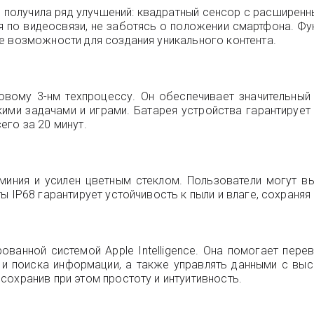
 получила ряд улучшений: квадратный сенсор с расширен
 по видеосвязи, не заботясь о положении смартфона. Фу
е возможности для создания уникального контента.
овому 3-нм техпроцессу. Он обеспечивает значительный
ими задачами и играми. Батарея устройства гарантирует
его за 20 минут.
ния и усилен цветным стеклом. Пользователи могут выб
ы IP68 гарантирует устойчивость к пыли и влаге, сохраняя
рованной системой Apple Intelligence. Она помогает пере
 и поиска информации, а также управлять данными с вы
охранив при этом простоту и интуитивность.