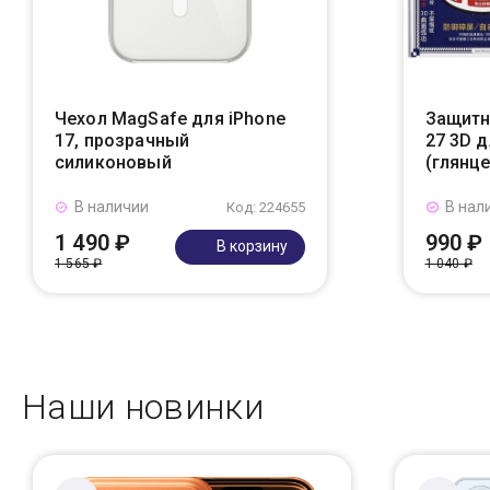
Чехол MagSafe для iPhone
Защитн
17, прозрачный
27 3D д
силиконовый
(глянц
В наличии
В нал
Код: 224655
1 490 ₽
990 ₽
В корзину
1 565 ₽
1 040 ₽
Наши новинки