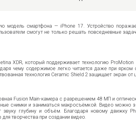
ую модель смартфона — iPhone 17. Устройство поражает
ользователи смогут не только решать повседневные задач
Retina XDR, который поддерживает технологию ProMotion 
одаря чему содержимое легко читается даже при ярком 
вованная технология Ceramic Shield 2 защищает экран от 
вная Fusion Main-камера с разрешением 48 МП и оптическ
ные снимки и заниматься макросъёмкой. Видео можно зап
аёт звуку глубину и объём. Благодаря новому движку Ph
р для творчества при создании видео.