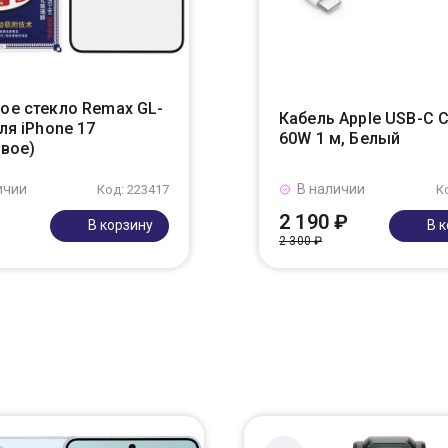
ое стекло Remax GL-
Кабель Apple USB-C 
ля iPhone 17
60W 1 м, Белый
евое)
ичии
В наличии
Код: 223417
К
2 190 ₽
В корзину
В 
2 300 ₽