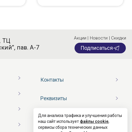
Акции | Новости | Скидки
, ТЦ
кий”, пав. А-7
Подписаться
Контакты
Реквизиты
Для анализа трафика и улучшения работы
Договор оферты
наш сайт использует
файлы cookie
,
сервисы сбора технических данных