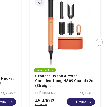
Гарантия 1 год
Стайлер Dyson Airwrap
 Pocket
Complete Long HS09 Coanda 2x
k
(Straight
В наличии
Код: 224632
Код: 224265
45 490 ₽
 корзину
В корзину
52 314 ₽