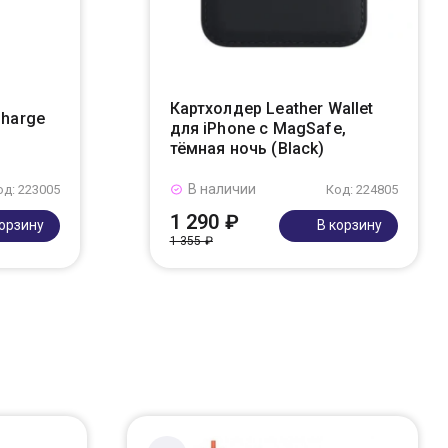
Картхолдер Leather Wallet
Charge
для iPhone с MagSafe,
тёмная ночь (Black)
В наличии
од: 223005
Код: 224805
1 290 ₽
корзину
В корзину
1 355 ₽