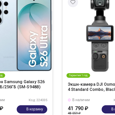
од
Гарантия 1 год
н Samsung Galaxy S26
Экшн-камера DJI Osmo
ГБ/256ГБ (SM-S948B)
4 Standard Combo, Blac
чии
В наличии
Код: 224035
 ₽
41 790 ₽
В корзину
В
48 059 ₽