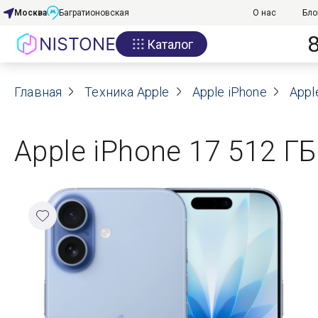
Москва
Багратионовская
О нас
Бло
Каталог
Акции
Главная
О нас
Техника Apple
Apple iPhone
Appl
Блог
Apple iPhone 17 512 ГБ
Договор оферты
Реквизиты
Контакты
Гарантия
Оплата