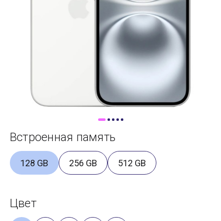
Доставка
Самовывоз
Trade-In
Встроенная память
128 GB
256 GB
512 GB
Цвет