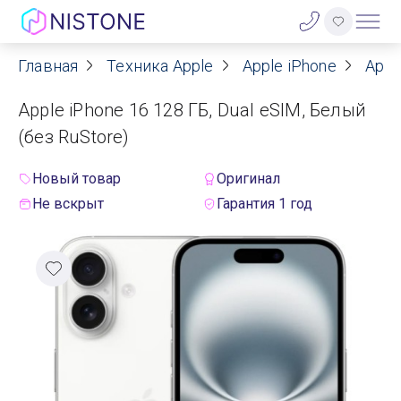
Главная
Техника Apple
Apple iPhone
Appl
Акции
Apple iPhone 16 128 ГБ, Dual eSIM, Белый
О нас
(без RuStore)
Блог
Новый товар
Оригинал
Не вскрыт
Гарантия 1 год
Договор оферты
Реквизиты
Контакты
Гарантия
Оплата