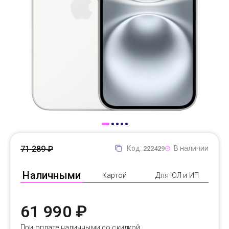
Доставка
Самовывоз
Trade-In
71 289 ₽
Код:
В наличии
222429
Наличными
Картой
Для ЮЛ и ИП
61 990 ₽
При оплате наличными со скидкой