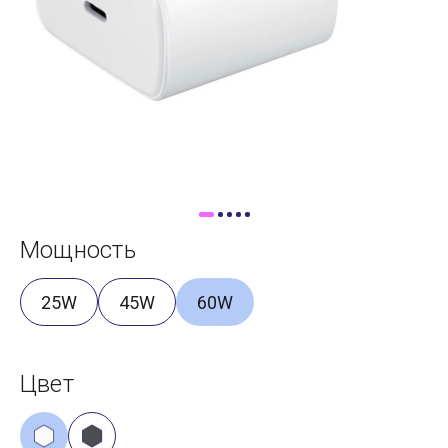
Доставка
Самовывоз
Trade-In
Мощность
25W
45W
60W
Цвет