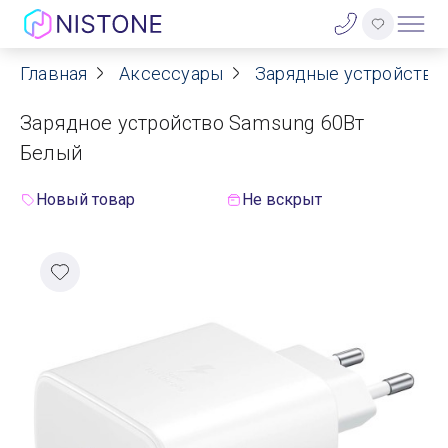
Главная
Аксессуары
Зарядные устройства 
Акции
Зарядное устройство Samsung 60Вт
О нас
Белый
Блог
Новый товар
Не вскрыт
Договор оферты
Реквизиты
Контакты
Гарантия
Оплата