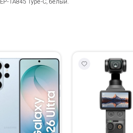
EP-TA845 Type-C, белый.