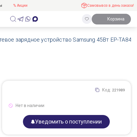
ты
% Акции
Самовывоз в день заказа!
Корзина
тевое зарядное устройство Samsung 45Вт EP-TA845, 
Код:
221989
Нет в наличии
Уведомить о поступлении