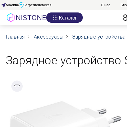
Москва
Багратионовская
О нас
Бло
Каталог
Акции
Главная
О нас
Аксессуары
Зарядные устройства 
Блог
Зарядное устройство
Договор оферты
Реквизиты
Контакты
Гарантия
Оплата