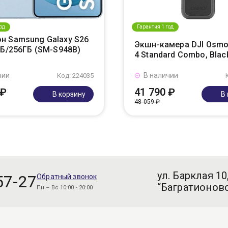
од
Гарантия 1 год
н Samsung Galaxy S26
Экшн-камера DJI Osmo
ГБ/256ГБ (SM-S948B)
4 Standard Combo, Blac
чии
В наличии
Код: 224035
 ₽
41 790 ₽
В корзину
В
48 059 ₽
ул. Барклая 10
57-27
Обратный звонок
“Багратионовс
Пн – Вс 10:00 - 20:00