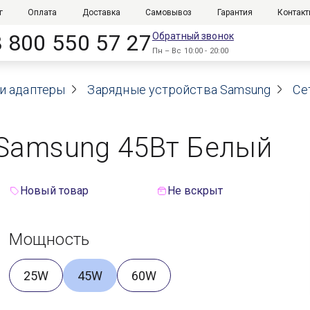
г
Оплата
Доставка
Самовывоз
Гарантия
Контак
8 800 550 57 27
Обратный звонок
Пн – Вс 10:00 - 20:00
и адаптеры
Зарядные устройства Samsung
Се
 Samsung 45Вт Белый
Новый товар
Не вскрыт
Мощность
25W
45W
60W