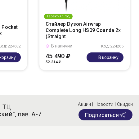
Гарантия 1 год
Стайлер Dyson Airwrap
 Pocket
Complete Long HS09 Coanda 2x
k
(Straight
В наличии
Код: 224632
Код: 224265
45 490 ₽
 корзину
В корзину
52 314 ₽
Акции | Новости | Скидки
, ТЦ
кий”, пав. А-7
Подписаться