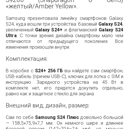
«желтый/Amber Yellow».
Samsung презентовала линейку смартфонов Galaxy
S24, куда вошли три устройства: базовый
Galaxy S24
,
увеличенный
Galaxy S24+
и флагманский
Galaxy S24
Ultra
. С точки зрения дизайна смартфоны мало чем
отличаются от предыдущего поколения. Все
изменения произошли внутри.
Комплектация:
В коробке с
S24+ 256 ГБ
вы найдете сам смартфон,
USB-кабель (причем USB-C), ключик для лотка с SIM и
инструкцию. Зарядного устройства на 45 Вт в
комплекте нет, его придется докупить отдельно,
равно как и защитное стекло для экрана.
Внешний вид, дизайн, размер:
Сам по себе
Samsung S24 Плюс
довольно большой
— 158,5×75,9×7,7 мм. Он немного шире и длиннее
базовой версии (147×70,6×7,6 мм), но меньше