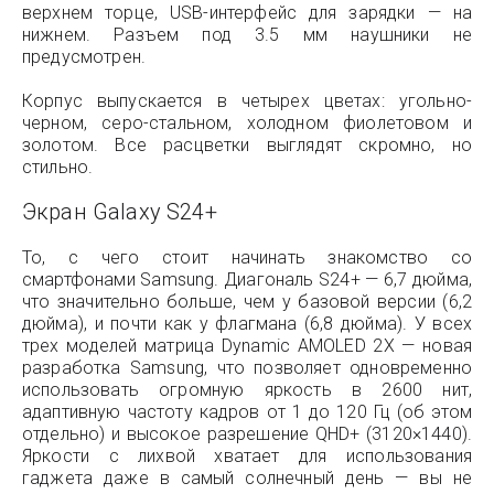
верхнем торце, USB-интерфейс для зарядки — на
нижнем. Разъем под 3.5 мм наушники не
предусмотрен.
Корпус выпускается в четырех цветах: угольно-
черном, серо-стальном, холодном фиолетовом и
золотом. Все расцветки выглядят скромно, но
стильно.
Экран Galaxy S24+
То, с чего стоит начинать знакомство со
смартфонами Samsung. Диагональ S24+ — 6,7 дюйма,
что значительно больше, чем у базовой версии (6,2
дюйма), и почти как у флагмана (6,8 дюйма). У всех
трех моделей матрица Dynamic AMOLED 2X — новая
разработка Samsung, что позволяет одновременно
использовать огромную яркость в 2600 нит,
адаптивную частоту кадров от 1 до 120 Гц (об этом
отдельно) и высокое разрешение QHD+ (3120×1440).
Яркости с лихвой хватает для использования
гаджета даже в самый солнечный день — вы не