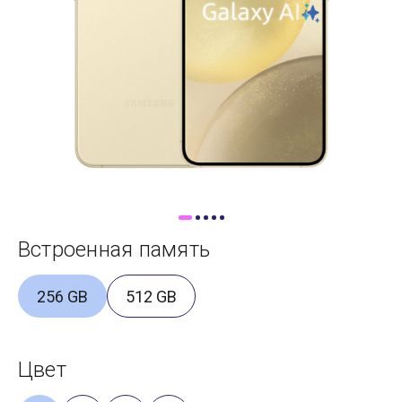
Доставка
Самовывоз
Trade-In
Встроенная память
256 GB
512 GB
Цвет