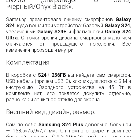
«черный/Onyx Black».
Samsung презентовала линейку смартфонов
Galaxy
S24
, куда вошли три устройства: базовый
Galaxy S24
,
увеличенный
Galaxy S24+
и флагманский
Galaxy S24
Ultra
. С точки зрения дизайна смартфоны мало чем
отличаются от предыдущего поколения. Все
изменения произошли внутри.
Комплектация:
В коробке с
S24+ 256ГБ
вы найдете сам смартфон,
USB-кабель (причем USB-C), ключик для лотка с SIM и
инструкцию. Зарядного устройства на 45 Вт в
комплекте нет, его придется докупить отдельно,
равно как и защитное стекло для экрана.
Внешний вид, дизайн, размер:
Сам по себе
Samsung S24 Plus
довольно большой
— 158,5×75,9×7,7 мм. Он немного шире и длиннее
базовой версии (147×70,6×7,6 мм), но меньше