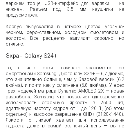
верхнем торце, USB-интерфейс для зарядки — на
нижнем. Разъем под 3.5 мм наушники не
предусмотрен.
Корпус выпускается в четырех цветах: угольно-
черном, серо-стальном, холодном фиолетовом и
золотом. Все расцветки выглядят скромно, но
стильно.
Экран Galaxy S24+
То, с чего стоит начинать знакомство со
смартфонами Samsung. Диагональ S24+ — 6,7 дюйма,
что значительно больше, чем у базовой версии (6,2
дюйма), и почти как у флагмана (6,8 дюйма). У всех
трех моделей матрица Dynamic AMOLED 2X — новая
разработка Samsung, что позволяет одновременно
использовать огромную яркость в 2600 нит,
адаптивную частоту кадров от 1 до 120 Гц (об этом
отдельно) и высокое разрешение QHD+ (3120×1440).
Яркости с лихвой хватает для использования
гаджета даже в самый солнечный день — вы не