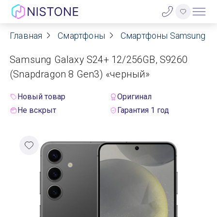
Главная
Смартфоны
Смартфоны Samsung
Акции
Samsung Galaxy S24+ 12/256GB, S9260
О нас
(Snapdragon 8 Gen3) «черный»
Блог
Новый товар
Оригинал
Не вскрыт
Гарантия 1 год
Договор оферты
Реквизиты
Контакты
Гарантия
Оплата