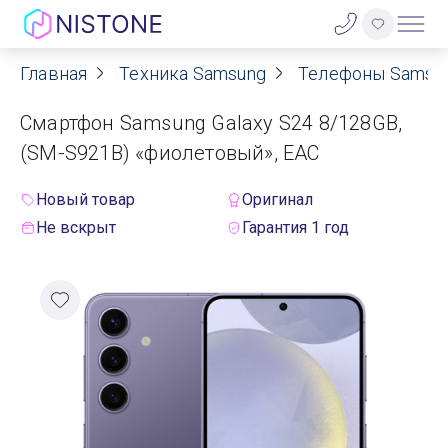
Главная
Техника Samsung
Телефоны Samsu
Акции
Смартфон Samsung Galaxy S24 8/128GB,
О нас
(SM-S921B) «фиолетовый», EAC
Блог
Новый товар
Оригинал
Не вскрыт
Гарантия 1 год
Договор оферты
Реквизиты
Контакты
Гарантия
Оплата