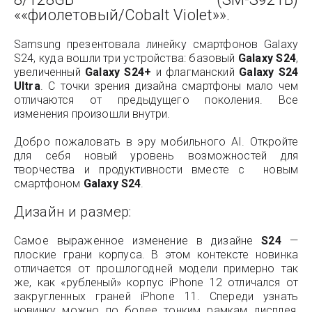
««фиолетовый/Cobalt Violet»».
Samsung презентовала линейку смартфонов Galaxy
S24, куда вошли три устройства: базовый
Galaxy S24
,
увеличенный
Galaxy S24+
и флагманский
Galaxy S24
Ultra
. С точки зрения дизайна смартфоны мало чем
отличаются от предыдущего поколения. Все
изменения произошли внутри.
Добро пожаловать в эру мобильного AI. Откройте
для себя новый уровень возможностей для
творчества и продуктивности вместе с новым
смартфоном
Galaxy S24
.
Дизайн и размер:
Самое выраженное изменение в дизайне
S24
—
плоские грани корпуса. В этом контексте новинка
отличается от прошлогодней модели примерно так
же, как «рубленый» корпус iPhone 12 отличался от
закругленных граней iPhone 11. Спереди узнать
новинку можно по более тонким рамкам дисплея,