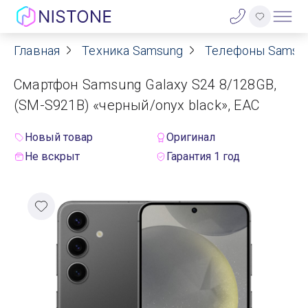
Главная
Техника Samsung
Телефоны Samsu
Акции
Смартфон Samsung Galaxy S24 8/128GB,
О нас
(SM-S921B) «черный/onyx black», EAC
Блог
Новый товар
Оригинал
Не вскрыт
Гарантия 1 год
Договор оферты
Реквизиты
Контакты
Гарантия
Оплата