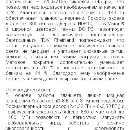
разрешение — 3200×2136 пикселей (345 ppi), что
позволяет наслаждаться изображением в качестве
3,2K. Адаптивная частота обновления до 144 Гц
обеспечивает плавность картинки. Яркость экрана
достигает 800 нит, а поддержка HDR10, Dolby Vision®
и широкой цветовой гаммы DCI-P3 гарантирует
насыщенную и реалистичную цветопередачу.
Сертификации TÜV Rheinland подтверждают, что
экран излучает пониженное количество синего
света, не мерцает и учитывает циркадные ритмы
человека, снижая тем самым нагрузку на глаза.
Матовое покрытие дополнительно уменьшает
отражения на 70 % и повышает устойчивость к
бликам на 44 %, благодаря чему изображение
остаётся чётким даже при ярком солнечном свете.
Производительность
В основе работы планшета лежит мощная
платформа Snapdragon® 8 Elite с 3-нм техпроцессом.
Восьмиядерный процессор (2×4,32 ГГц + 6×3,53 ГГц) и
графический ускоритель Adreno 830 с частотой до
1100 МГц позволяют с лёгкостью запускать
требовательные игры, работать в режиме
многозадачности и использовать