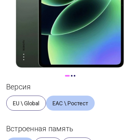
Доставка
Самовывоз
Trade-In
Версия
EU \ Global
ЕАС \ Ростест
Встроенная память