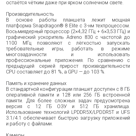
остаётся чётким даже при ярком солнечном свете.
Производительность
В основе работы планшета лежит мощная
платформа Snapdragon® 8 Elite с 3-нм техпроцессом.
Восьмиядерный процессор (2×4,32 ГГц + 6×3,53 ГГц) и
графический ускоритель Adreno 830 с частотой до
1100 МГц позволяют с лёгкостью запускать
требовательные игры, работать в режиме
многозадачности и использовать
профессиональные приложения. По сравнению с
предыдущей серией прирост производительности
CPU составляет до 81 %, а GPU — до 103 %.
Память и хранение данных
В стандартной конфигурации планшет доступен с 8 ГБ
оперативной памяти и 128 или 256 ГБ встроенной
памяти. Для более сложных задач предусмотрена
версия с 12 ГБ ОЗУ и 512 ГБ хранилища.
Использование технологий LPDDR5X/LPDDR5T и UFS
3.1/4.1 обеспечивает быструю загрузку приложений
и работу с файлами.
Камеры