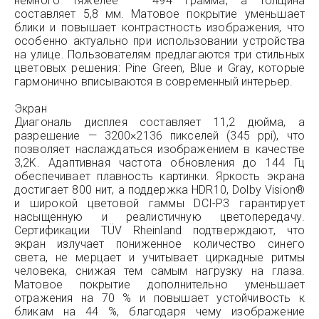
немного тяжелее — 494 грамма, а толщина
составляет 5,8 мм. Матовое покрытие уменьшает
блики и повышает контрастность изображения, что
особенно актуально при использовании устройства
на улице. Пользователям предлагаются три стильных
цветовых решения: Pine Green, Blue и Gray, которые
гармонично вписываются в современный интерьер.
Экран
Диагональ дисплея составляет 11,2 дюйма, а
разрешение — 3200×2136 пикселей (345 ppi), что
позволяет наслаждаться изображением в качестве
3,2K. Адаптивная частота обновления до 144 Гц
обеспечивает плавность картинки. Яркость экрана
достигает 800 нит, а поддержка HDR10, Dolby Vision®
и широкой цветовой гаммы DCI-P3 гарантирует
насыщенную и реалистичную цветопередачу.
Сертификации TÜV Rheinland подтверждают, что
экран излучает пониженное количество синего
света, не мерцает и учитывает циркадные ритмы
человека, снижая тем самым нагрузку на глаза.
Матовое покрытие дополнительно уменьшает
отражения на 70 % и повышает устойчивость к
бликам на 44 %, благодаря чему изображение