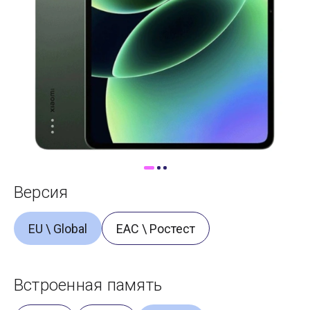
Доставка
Самовывоз
Trade-In
Версия
EU \ Global
ЕАС \ Ростест
Встроенная память