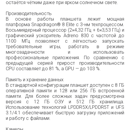
остаётся чётким даже при ярком солнечном свете.
Производительность
В основе работы планшета лежит мощная
платформа Snapdragon® 8 Elite с 3-нм техпроцессом.
Восьмиядерный процессор (2×4,32 ГГц + 6×3,53 ГГц) и
графический ускоритель Adreno 830 с частотой до
1100 МГц позволяют с лёгкостью запускать
требовательные игры, работать в режиме
многозадачности и использовать
профессиональные приложения. По сравнению с
предыдущей серией прирост производительности
CPU составляет до 81 %, а GPU — до 103 %.
Память и хранение данных
В стандартной конфигурации планшет доступен с 8 ГБ
оперативной памяти и 128 или 256 ГБ встроенной
памяти. Для более сложных задач предусмотрена
версия с 12 ГБ ОЗУ и 512 ГБ хранилища.
Использование технологий LPDDR5X/LPDDR5T и UFS
3.1/4.1 обеспечивает быструю загрузку приложений
и работу с файлами.
Камеры