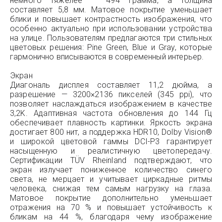
немного тяжелее — 494 грамма, а толщина
составляет 5,8 мм. Матовое покрытие уменьшает
блики и повышает контрастность изображения, что
особенно актуально при использовании устройства
на улице. Пользователям предлагаются три стильных
цветовых решения: Pine Green, Blue и Gray, которые
гармонично вписываются в современный интерьер.
Экран
Диагональ дисплея составляет 11,2 дюйма, а
разрешение — 3200×2136 пикселей (345 ppi), что
позволяет наслаждаться изображением в качестве
3,2K. Адаптивная частота обновления до 144 Гц
обеспечивает плавность картинки. Яркость экрана
достигает 800 нит, а поддержка HDR10, Dolby Vision®
и широкой цветовой гаммы DCI-P3 гарантирует
насыщенную и реалистичную цветопередачу.
Сертификации TÜV Rheinland подтверждают, что
экран излучает пониженное количество синего
света, не мерцает и учитывает циркадные ритмы
человека, снижая тем самым нагрузку на глаза.
Матовое покрытие дополнительно уменьшает
отражения на 70 % и повышает устойчивость к
бликам на 44 %, благодаря чему изображение