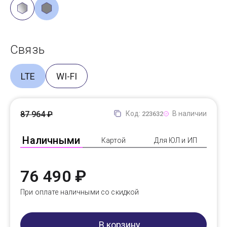
Связь
LTE
WI-FI
87 964 ₽
Код:
В наличии
223632
Наличными
Картой
Для ЮЛ и ИП
76 490 ₽
При оплате наличными со скидкой
В корзину