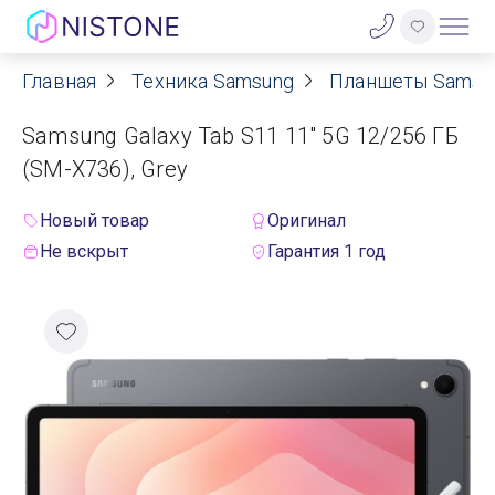
Главная
Техника Samsung
Планшеты Samsu
Акции
Samsung Galaxy Tab S11 11" 5G 12/256 ГБ
О нас
(SM-X736), Grey
Блог
Новый товар
Оригинал
Не вскрыт
Гарантия 1 год
Договор оферты
Реквизиты
Контакты
Гарантия
Оплата