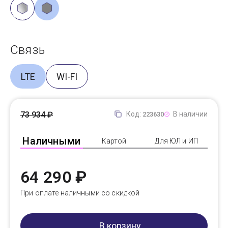
Связь
LTE
WI-FI
73 934 ₽
Код:
В наличии
223630
Наличными
Картой
Для ЮЛ и ИП
64 290 ₽
При оплате наличными со скидкой
В корзину