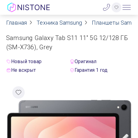
Главная
Техника Samsung
Планшеты Samsu
Акции
Samsung Galaxy Tab S11 11" 5G 12/128 ГБ
О нас
(SM-X736), Grey
Блог
Новый товар
Оригинал
Не вскрыт
Гарантия 1 год
Договор оферты
Реквизиты
Контакты
Гарантия
Оплата