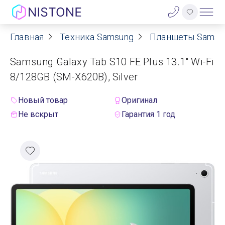
Главная
Техника Samsung
Планшеты Samsu
Акции
Samsung Galaxy Tab S10 FE Plus 13.1" Wi-Fi
О нас
8/128GB (SM-X620B), Silver
Блог
Новый товар
Оригинал
Не вскрыт
Гарантия 1 год
Договор оферты
Реквизиты
Контакты
Гарантия
Оплата