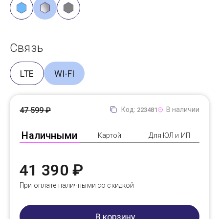
Связь
LTE
WI-FI
47 599 ₽
Код:
В наличии
223481
Наличными
Картой
Для ЮЛ и ИП
41 390 ₽
При оплате наличными со скидкой
В корзину