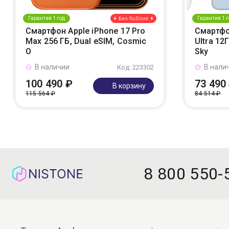
Гарантия 1 год
Гарантия 1 г
Смартфон Apple iPhone 17 Pro
Смартфо
Max 256 ГБ, Dual eSIM, Cosmic
Ultra 12
O
Sky
В наличии
В нали
Код: 223302
100 490 ₽
73 490
В корзину
115 564 ₽
84 514 ₽
8 800 550-