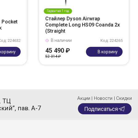
Гарантия 1 год
Стайлер Dyson Airwrap
 Pocket
Complete Long HS09 Coanda 2x
k
(Straight
В наличии
Код: 224632
Код: 224265
45 490 ₽
 корзину
В корзину
52 314 ₽
Акции | Новости | Скидки
, ТЦ
кий”, пав. А-7
Подписаться