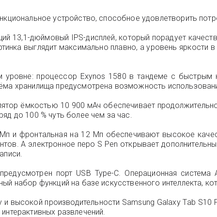
ункциональное устройство, способное удовлетворить пот
й 13,1-дюймовый IPS-дисплей, который порадует качество
артинка выглядит максимально плавно, а уровень яркости 
м уровне: процессор Exynos 1580 в тандеме с быстрым
ъёма хранилища предусмотрена возможность использовани
улятор ёмкостью 10 900 мАч обеспечивает продолжительн
яд до 100 % чуть более чем за час.
Мп и фронтальная на 12 Мп обеспечивают высокое качес
тов. А электронное перо S Pen открывает дополнительн
аписи.
предусмотрен порт USB Type-C. Операционная система 
ный набор функций на базе искусственного интеллекта, ко
 и высокой производительности Samsung Galaxy Tab S10 
 интерактивных развлечений.