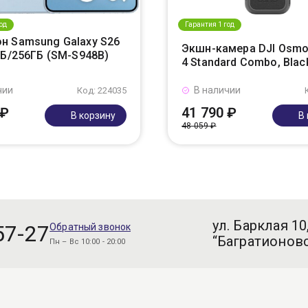
од
Гарантия 1 год
н Samsung Galaxy S26
Экшн-камера DJI Osmo
ГБ/256ГБ (SM-S948B)
4 Standard Combo, Blac
чии
В наличии
Код: 224035
 ₽
41 790 ₽
В корзину
В
48 059 ₽
ул. Барклая 10
57-27
Обратный звонок
“Багратионовс
Пн – Вс 10:00 - 20:00