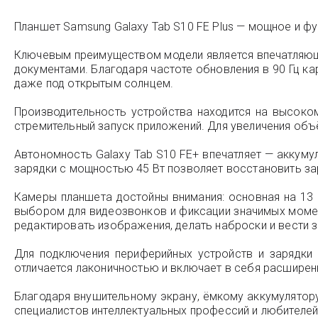
Планшет Samsung Galaxy Tab S10 FE Plus — мощное и ф
Ключевым преимуществом модели является впечатляющи
документами. Благодаря частоте обновления в 90 Гц к
даже под открытым солнцем.
Производительность устройства находится на высоко
стремительный запуск приложений. Для увеличения об
Автономность Galaxy Tab S10 FE+ впечатляет — аккум
зарядки с мощностью 45 Вт позволяет восстановить зар
Камеры планшета достойны внимания: основная на 13 
выбором для видеозвонков и фиксации значимых момен
редактировать изображения, делать наброски и вести з
Для подключения периферийных устройств и зарядки 
отличается лаконичностью и включает в себя расширен
Благодаря внушительному экрану, ёмкому аккумулятору
специалистов интеллектуальных профессий и любителей