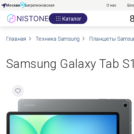
Москва
Багратионовская
О нас
Бло
Каталог
Акции
Главная
О нас
Техника Samsung
Планшеты Samsu
Блог
Samsung Galaxy Tab S10
Договор оферты
Реквизиты
Контакты
Гарантия
Оплата