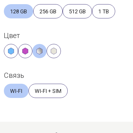
128 GB
256 GB
512 GB
1 TB
Цвет
Связь
WI-FI
WI-FI + SIM