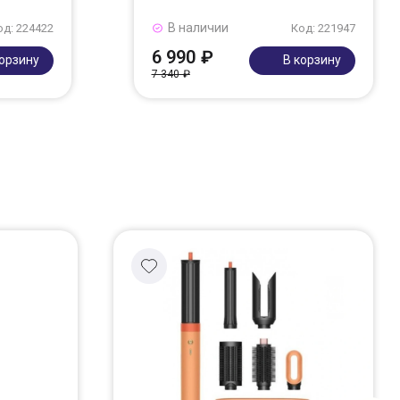
В наличии
од: 224422
Код: 221947
6 990 ₽
корзину
В корзину
7 340 ₽