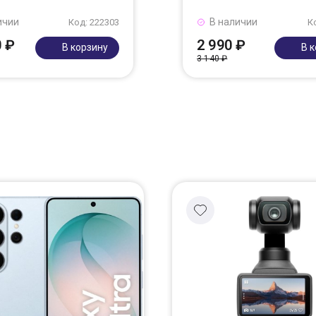
ичии
В наличии
Код: 222303
К
0 ₽
2 990 ₽
В корзину
В 
3 140 ₽