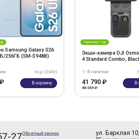
од
Гарантия 1 год
н Samsung Galaxy S26
Экшн-камера DJI Osmo
ГБ/256ГБ (SM-S948B)
4 Standard Combo, Blac
чии
В наличии
Код: 224035
 ₽
41 790 ₽
В корзину
В
48 059 ₽
ул. Барклая 10
57-27
Обратный звонок