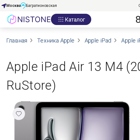
Москва
Багратионовская
Каталог
Акции
Главная
О нас
Техника Apple
Apple iPad
Apple i
Блог
Apple iPad Air 13 M4 (
Договор оферты
RuStore)
Реквизиты
Контакты
Гарантия
Оплата