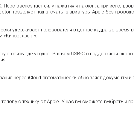
B-C. Перо распознаёт силу нажатия и наклон, а при использо
nector позволяет подключать клавиатуры Apple без проводо
чески удерживает пользователя в центре кадра во время 
м «Киноэффект».
быструю связь где угодно. Разъём USB-C с поддержкой скор
ия.
изация через iCloud автоматически обновляет документы и
 топовую технику от Apple. У нас вы сможете выбрать и пр