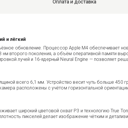
Оплата и доставка
ий и лёгкий
ерьёзное обновление. Процессор Apple M4 обеспечивает н
 3 нм второго поколения, а объём оперативной памяти выр
ровкой лучей и 16-ядерный Neural Engine — позволяет ре
лщиной всего 6,1 мм. Устройство весит чуть больше 450 г
 камера расположены с учётом горизонтальной ориентации
рживает широкий цветовой охват P3 и технологию True Ton
плотность пикселей делает изображение чётким и детализ