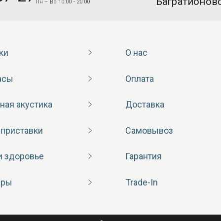
“Багратионовс
Пн – Вс 10:00 - 20:00
ки
О нас
асы
Оплата
ная акустика
Доставка
 приставки
Самовывоз
и здоровье
Гарантия
ары
Trade-In