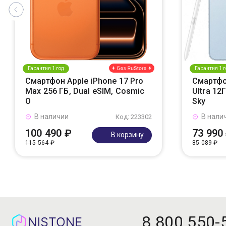
Гарантия 1 год
Гарантия 1 г
Смартфон Apple iPhone 17 Pro
Смартфо
Max 256 ГБ, Dual eSIM, Cosmic
Ultra 12
O
Sky
В наличии
В нали
Код: 223302
100 490 ₽
73 990
В корзину
115 564 ₽
85 089 ₽
8 800 550-