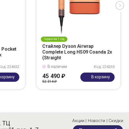
Гарантия 1 год
Стайлер Dyson Airwrap
 Pocket
Complete Long HS09 Coanda 2x
k
(Straight
В наличии
Код: 224632
Код: 224265
45 490 ₽
 корзину
В корзину
52 314 ₽
Акции | Новости | Скидки
, ТЦ