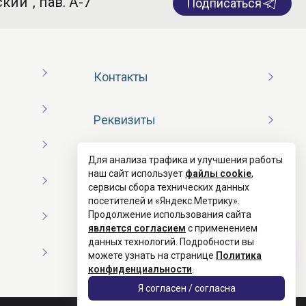
кий”, пав. А-7
Подписаться
Контакты
Реквизиты
Для анализа трафика и улучшения работы
Договор оферты
наш сайт использует
файлы cookie
,
сервисы сбора технических данных
посетителей и «Яндекс.Метрику».
Согласие на обработку ПД
Продолжение использования сайта
является согласием
с применением
данных технологий. Подробности вы
Политика конфиденциальности
можете узнать на странице
Политика
конфиденциальности
.
Я согласен / согласна