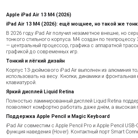
Apple iPad Air 13 M4 (2026)
iPad Air 13 M4 (2026): ещё мощнее, но такой же тонк
В 2026 году iPad Air получил незаметное внешне, но с
тонкого стильного корпуса. M4 создан по техпроцессу
— центральный процессор, графика с аппаратной трасси
графикой до современных игр.
Тонкий и лёгкий дизайн
Корпус 13-дюймового iPad Air выполнен из алюминия то
использовать на весу. Кнопки, динамики и фронтальная
клавиатурой.
Яркий дисплей Liquid Retina
Полностью ламинированный дисплей Liquid Retina подде
позволяют комфортно работать даже днём, а высокая 
Поддержка Apple Pencil и Magic Keyboard
iPad Air совместим с Apple Pencil Pro и Apple Pencil US
функция наведения (Hover). Контактный порт Smart Con