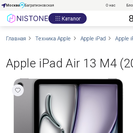
Москва
Багратионовская
О нас
Бло
Каталог
Акции
Главная
О нас
Техника Apple
Apple iPad
Apple i
Блог
Apple iPad Air 13 M4 (
Договор оферты
Реквизиты
Контакты
Гарантия
Оплата