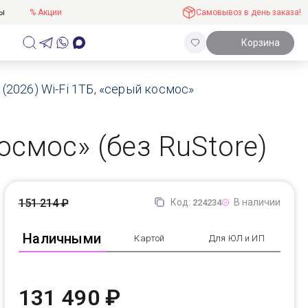
ты
% Акции
Самовывоз в день заказа!
Корзина
 (2026) Wi-Fi 1ТБ, «серый космос»
космос» (без RuStore)
151 214 ₽
Код:
В наличии
224234
Наличными
Картой
Для ЮЛ и ИП
131 490 ₽