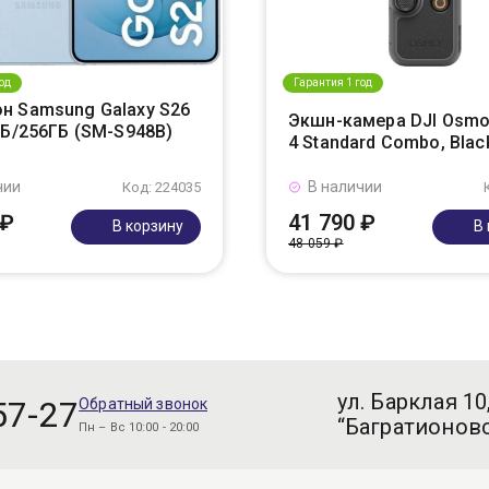
од
Гарантия 1 год
н Samsung Galaxy S26
Экшн-камера DJI Osmo
ГБ/256ГБ (SM-S948B)
4 Standard Combo, Blac
чии
В наличии
Код: 224035
 ₽
41 790 ₽
В корзину
В
48 059 ₽
ул. Барклая 10
57-27
Обратный звонок
“Багратионовс
Пн – Вс 10:00 - 20:00