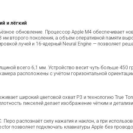
ий и лёгкий
ерьёзное обновление. Процессор Apple M4 обеспечивает н
 3 нм второго поколения, а объём оперативной памяти выр
ровкой лучей и 16-ядерный Neural Engine — позволяет ре
лщиной всего 6,1 мм. Устройство весит чуть больше 450 г
 камера расположены с учётом горизонтальной ориентации
рживает широкий цветовой охват P3 и технологию True Ton
плотность пикселей делает изображение чётким и детализ
B-C. Перо распознаёт силу нажатия и наклон, а при использо
nector позволяет подключать клавиатуры Apple без проводо