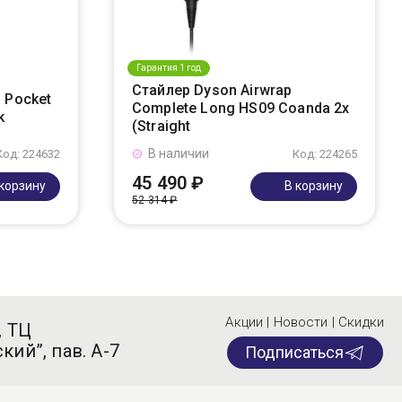
Гарантия 1 год
Стайлер Dyson Airwrap
 Pocket
Complete Long HS09 Coanda 2x
k
(Straight
В наличии
Код: 224632
Код: 224265
45 490 ₽
 корзину
В корзину
52 314 ₽
Акции | Новости | Скидки
, ТЦ
кий”, пав. А-7
Подписаться