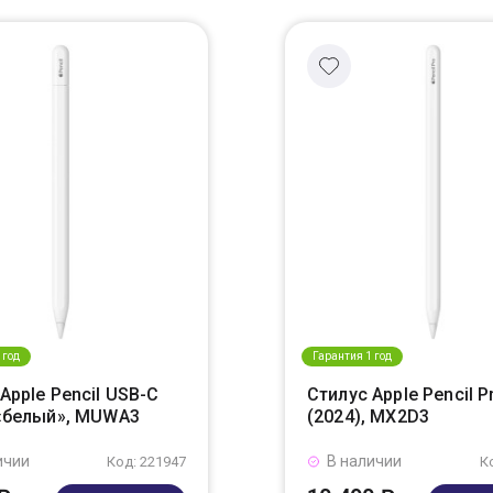
 год
Гарантия 1 год
Apple Pencil USB-C
Стилус Apple Pencil P
 «белый», MUWA3
(2024), MX2D3
ичии
В наличии
Код: 221947
К