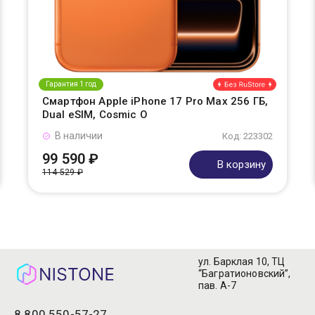
Гарантия 1 год
Смартфон Apple iPhone 17 Pro Max 256 ГБ,
Dual eSIM, Cosmic O
В наличии
Код: 223302
99 590 ₽
В корзину
114 529 ₽
ул. Барклая 10, ТЦ
“Багратионовский”,
пав. А-7
8 800 550-57-27