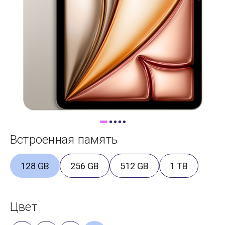
Доставка
Самовывоз
Trade-In
Встроенная память
128 GB
256 GB
512 GB
1 TB
Цвет