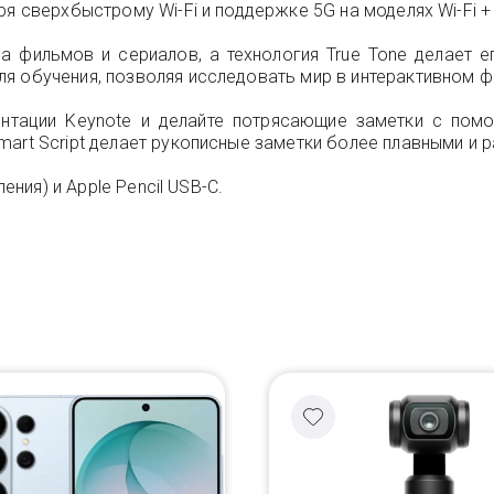
 сверхбыстрому Wi-Fi и поддержке 5G на моделях Wi-Fi + C
тра фильмов и сериалов, а технология True Tone делает
я обучения, позволяя исследовать мир в интерактивном ф
ентации Keynote и делайте потрясающие заметки с помощ
mart Script делает рукописные заметки более плавными и 
ения) и Apple Pencil USB-C.