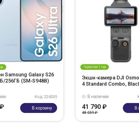
од
Гарантия 1 год
н Samsung Galaxy S26
Экшн-камера DJI Osmo
ГБ/256ГБ (SM-S948B)
4 Standard Combo, Blac
чии
В наличии
Код: 224035
 ₽
41 790 ₽
В корзину
В
48 059 ₽