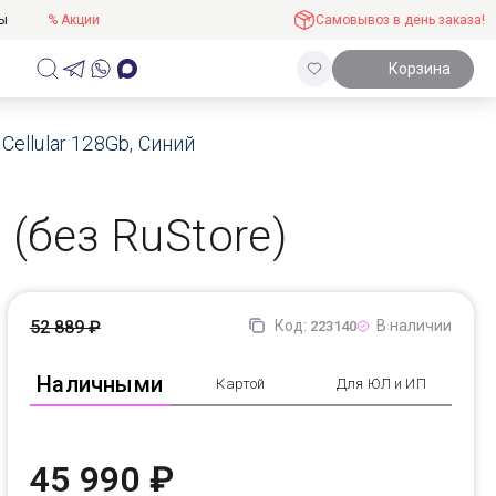
ты
% Акции
Самовывоз в день заказа!
Корзина
 Cellular 128Gb, Синий
e (без RuStore)
52 889 ₽
Код:
В наличии
223140
Наличными
Картой
Для ЮЛ и ИП
45 990 ₽