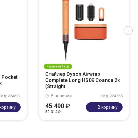
Гарантия 1 год
Стайлер Dyson Airwrap
 Pocket
Complete Long HS09 Coanda 2x
k
(Straight
В наличии
Код: 224632
Код: 224265
45 490 ₽
 корзину
В корзину
52 314 ₽