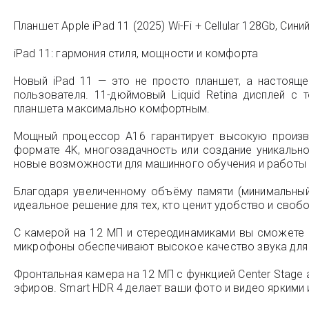
Планшет Apple iPad 11 (2025) Wi-Fi + Cellular 128Gb, Синий
iPad 11: гармония стиля, мощности и комфорта
Новый iPad 11 — это не просто планшет, а настоящ
пользователя. 11-дюймовый Liquid Retina дисплей с
планшета максимально комфортным.
Мощный процессор A16 гарантирует высокую произво
формате 4K, многозадачность или создание уникальн
новые возможности для машинного обучения и работы 
Благодаря увеличенному объёму памяти (минимальный
идеальное решение для тех, кто ценит удобство и своб
С камерой на 12 МП и стереодинамиками вы сможете с
микрофоны обеспечивают высокое качество звука для 
Фронтальная камера на 12 МП с функцией Center Stage
эфиров. Smart HDR 4 делает ваши фото и видео яркими