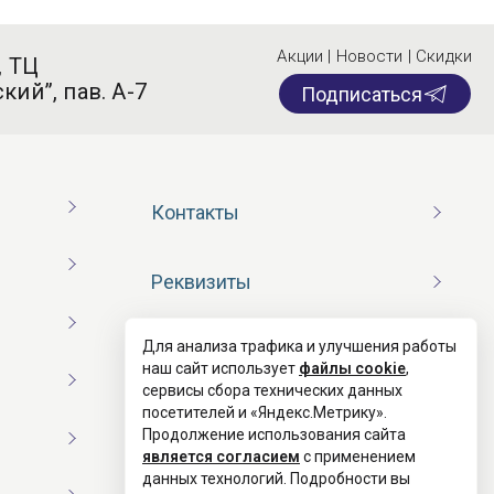
Акции | Новости | Скидки
, ТЦ
кий”, пав. А-7
Подписаться
Контакты
Реквизиты
Для анализа трафика и улучшения работы
Договор оферты
наш сайт использует
файлы cookie
,
сервисы сбора технических данных
посетителей и «Яндекс.Метрику».
Согласие на обработку ПД
Продолжение использования сайта
является согласием
с применением
данных технологий. Подробности вы
Политика конфиденциальности