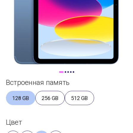
Доставка
Самовывоз
Trade-In
Встроенная память
128 GB
256 GB
512 GB
Цвет