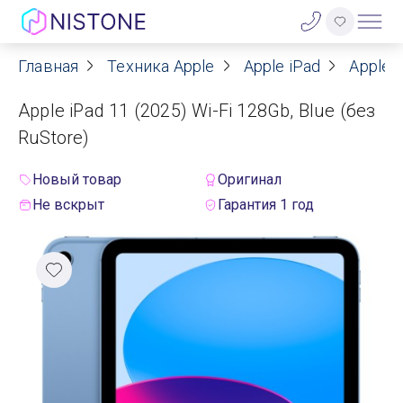
Главная
Техника Apple
Apple iPad
Apple i
Акции
Apple iPad 11 (2025) Wi-Fi 128Gb, Blue (без
О нас
RuStore)
Блог
Новый товар
Оригинал
Не вскрыт
Гарантия 1 год
Договор оферты
Реквизиты
Контакты
Гарантия
Оплата