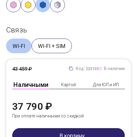
Связь
WI-FI
WI-FI + SIM
43 459 ₽
Код:
В наличии
223133
Наличными
Картой
Для ЮЛ и ИП
37 790 ₽
При оплате наличными со скидкой
В корзину