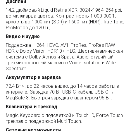
Дисплей
14,2-дюймовый Liquid Retina XDR, 3024×1964, 254 ppi,
до миллиарда цветов. Контрастность 1 000 000:1,
яркость до 1000 нит (SDR) и 1600 нит (HDR). True Tone,
ProMotion до 120 Гц.
Видео и аудио
Поддержка H.264, HEVC, AV1, ProRes, ProRes RAW,
HDR с Dolby Vision, HDR10+, HLG. Шестидинамическая
система с Dolby Atmos и Spatial Audio, студийный
трёхмикрофонный массив с Voice Isolation и Wide
Spectrum.
Аккумулятор и зарядка
72,4 Вт·ч: до 22 часов видео, до 14 часов работы в
интернете. Зарядка 70 Вт USB-C, кабель USB-C →
MagSafe 3. Быстрая зарядка с адаптером 96 Вт.
Клавиатура и трекпад
Magic Keyboard с подсветкой и Touch ID, Force Touch
трекпад с поддержкой Multi-Touch.
Сетевые возможности