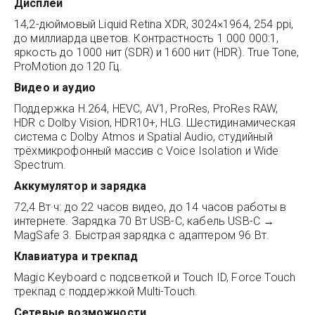
Дисплей
14,2-дюймовый Liquid Retina XDR, 3024×1964, 254 ppi,
до миллиарда цветов. Контрастность 1 000 000:1,
яркость до 1000 нит (SDR) и 1600 нит (HDR). True Tone,
ProMotion до 120 Гц.
Видео и аудио
Поддержка H.264, HEVC, AV1, ProRes, ProRes RAW,
HDR с Dolby Vision, HDR10+, HLG. Шестидинамическая
система с Dolby Atmos и Spatial Audio, студийный
трёхмикрофонный массив с Voice Isolation и Wide
Spectrum.
Аккумулятор и зарядка
72,4 Вт·ч: до 22 часов видео, до 14 часов работы в
интернете. Зарядка 70 Вт USB-C, кабель USB-C →
MagSafe 3. Быстрая зарядка с адаптером 96 Вт.
Клавиатура и трекпад
Magic Keyboard с подсветкой и Touch ID, Force Touch
трекпад с поддержкой Multi-Touch.
Сетевые возможности